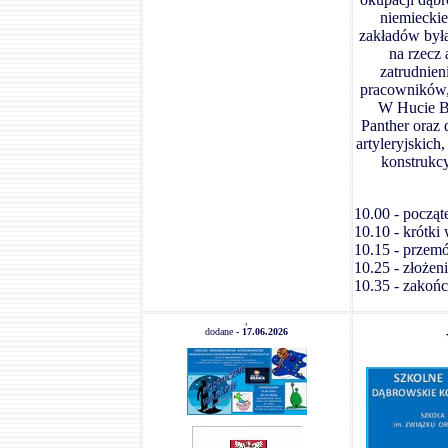
niemiecki
zakładów był
na rzecz
zatrudnien
pracowników, 
W Hucie B
Panther oraz
artyleryjskic
konstrukcy
10.00 - począt
10.10 - krótki
10.15 - przem
10.25 - złożen
10.35 - zakońc
,
dodane
- 17.06.2026