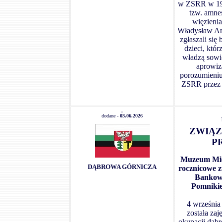
w ZSRR w 1941
tzw. amne
więzienia
Władysław An
zgłaszali się
dzieci, któ
władzą sowi
aprowiz
porozumieniu
ZSRR przez I
,
dodane
- 03.06.2026
ZWIĄZ
P
Muzeum Miej
DĄBROWA GÓRNICZA
rocznicowe 
Bankowe
Pomnikie
4 września
została za
okupacji dąbr