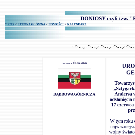
DONIOSY czyli tzw.
*
SPIS
<
STRONA GŁÓWNA
<
NOWOŚCI
<
KALENDARZ
,
dodane
- 01.06.2026
URO
GE
Towarzyst
„Sztygark
Andersa 
DĄBROWA GÓRNICZA
odsłonięcia
17 czerwca 
prz
W tym roku o
najważniejs
wojny świato