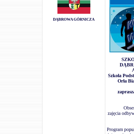
DĄBROWA GÓRNICZA
SZK
DĄBR
Szkoła Pods
Orła Bi
zapras
Obser
zajęcia odbyw
Program popul