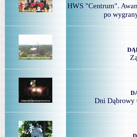
HWS "Centrum". Awans
po wygran
DĄ
Zą
D
Dni Dąbrowy 
D