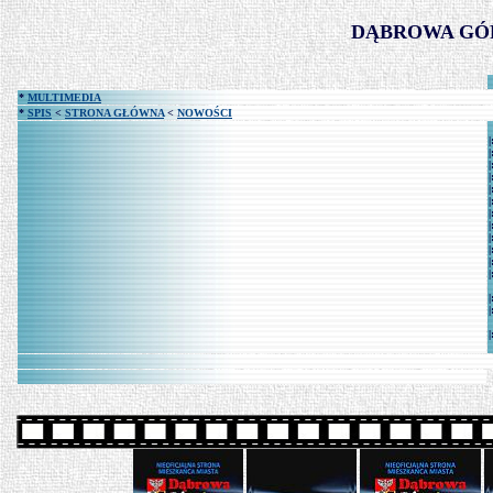
DĄBROWA GÓR
*
MULTIMEDIA
*
SPIS
<
STRONA GŁÓWNA
<
NOWOŚCI
|
|
|
|
|
|
|
|
|
|
|
|
|
|
|