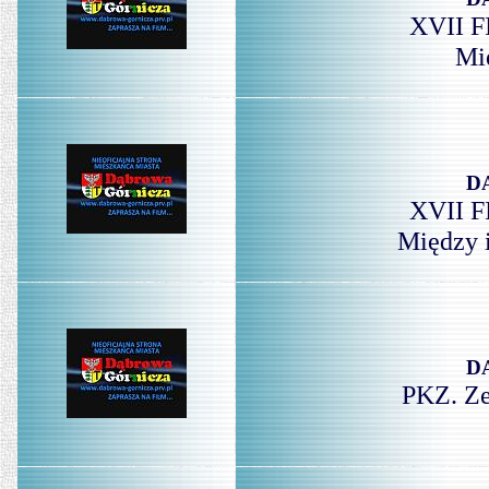
XVII F
Mi
D
XVII F
Między 
D
PKZ. Ze