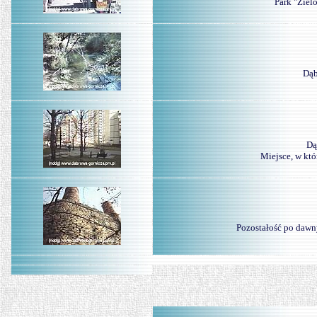
Park "Zielo
Dąb
Dą
Miejsce, w kt
Pozostałość po daw