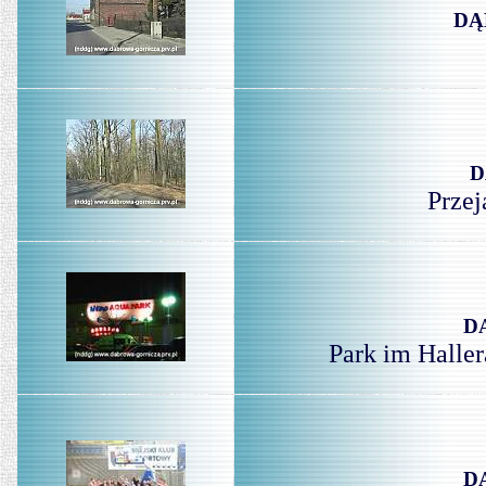
DĄ
D
Przej
D
Park im Haller
D