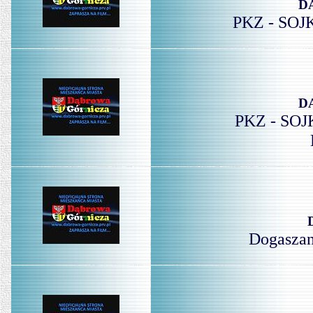
D
PKZ - SOJK
D
PKZ - SO
Dogaszani