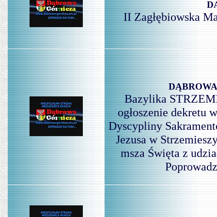
D
II Zagłębiowska Ma
DĄBROWA 
Bazylika STRZEMI
ogłoszenie dekretu 
Dyscypliny Sakramentó
Jezusa w Strzemieszy
msza Święta z udzi
Poprowadzi