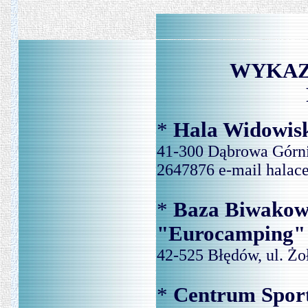
WYKA
*
Hala Widowi
41-300 Dąbrowa Górnic
2647876 e-mail halac
*
Baza Biwakow
"Eurocamping" 
42-525 Błędów, ul. Żo
*
Centrum Sport