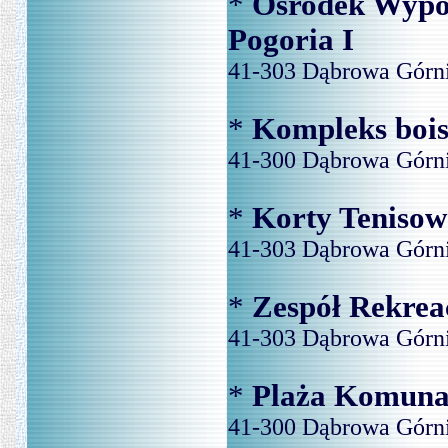
*
Ośrodek Wypo
Pogoria I
41-303 Dąbrowa Górni
*
Kompleks bois
41-300 Dąbrowa Górni
*
Korty Tenisow
41-303 Dąbrowa Górnic
*
Zespół Rekrea
41-303 Dąbrowa Górni
*
Plaża Komunal
41-300 Dąbrowa Górni