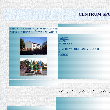
CENTRUM SPO
*
SPORT
<
REKREACJA i WYPOCZYNEK
*
SPIS
<
STRONA GŁÓWNA
<
NOWOŚCI
|:
ADRES
|:
OPIS
|:
OBIEKTY
|:
|:
IMPREZY POLECANE przez CSiR
|:
|:
WWW