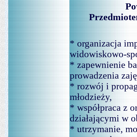
Po
Przedmiote
* organizacja im
widowiskowo-sp
* zapewnienie baz
prowadzenia zajęć
* rozwój i propa
młodzieży,
* współpraca z o
działającymi w ob
* utrzymanie, mo