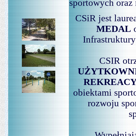
sportowych oraz 
CSiR jest laur
MEDAL
o
Infrastruktur
CSIR otr
UŻYTKOWNI
REKREAC
obiektami sport
rozwoju spor
s
Wypełniają