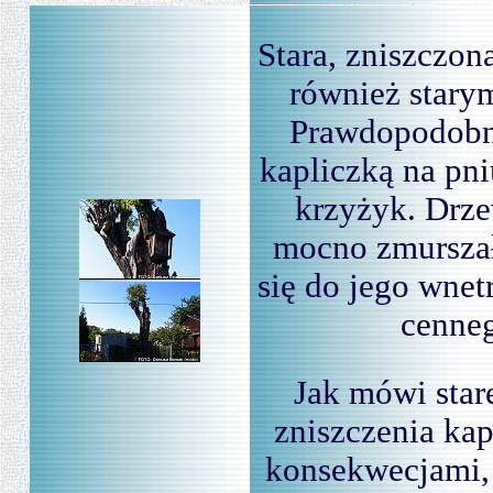
Stara, zniszczo
również stary
Prawdopodobni
kapliczką na pn
krzyżyk. Drze
mocno zmurszał
się do jego wnet
cenneg
Jak mówi star
zniszczenia kap
konsekwecjami, 