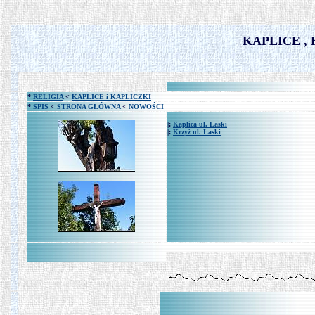
KAPLICE ,
*
RELIGIA
<
KAPLICE i KAPLICZKI
*
SPIS
<
STRONA GŁÓWNA
<
NOWOŚCI
|:
Kaplica ul. Laski
|:
Krzyż ul. Laski