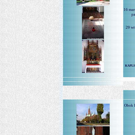
16 mar
pa
29 wr
KAPLI
Obok B