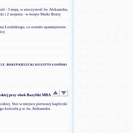
i - 3 maja, w uroczystość św. Aleksandra,
ki i 2 sierpnia - w święto Matki Bożej
na Łosińskiego, co zostało upamiętnione
icy.
 J.E. BISKUP KIELECKI AUGUSTYN ŁOSIŃSKI
elskiej przy obok Bazyliki MBA
oskiej. Stoi w miejscu pierwszej kapliczki
 kościoła p.w. św. Aleksandra.