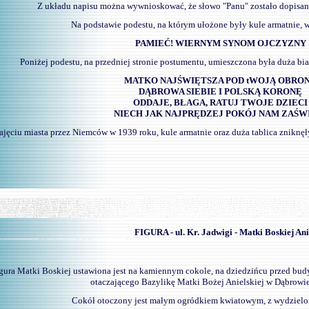
Z układu napisu można wywnioskować, że słowo "Panu" zostało dopisan
Na podstawie podestu, na którym ułożone były kule armatnie, wy
PAMIEĆ! WIERNYM SYNOM OJCZYZNY
Poniżej podestu, na przedniej stronie postumentu, umieszczona była duża bia
MATKO NAJŚWIĘTSZA POD tWOJĄ OBRO
DĄBROWA SIEBIE I POLSKĄ KORONĘ
ODDAJE, BŁAGA, RATUJ TWOJE DZIECI
NIECH JAK NAJPRĘDZEJ POKÓJ NAM ZAŚW
ajęciu miasta przez Niemców w 1939 roku, kule armatnie oraz duża tablica zniknęły
-
FIGURA - ul. Kr. Jadwigi - Matki Boskiej An
gura Matki Boskiej ustawiona jest na kamiennym cokole, na dziedzińcu przed budy
otaczającego Bazylikę Matki Bożej Anielskiej w Dąbrowie
Cokół otoczony jest małym ogródkiem kwiatowym, z wydzielo