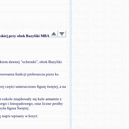
elskiej przy obok Bazyliki MBA
nkiem dawnej "ochronki", obok Bazyliki
wowania funkcji proboszcza przez ks.
j części umieszczono figurę świętej, a na
 cokole znajdowały się kule armatnie z
wego i listopadowego, oraz liczne prośby
ła figura Świętej.
ę napis wpisany w krzyż: