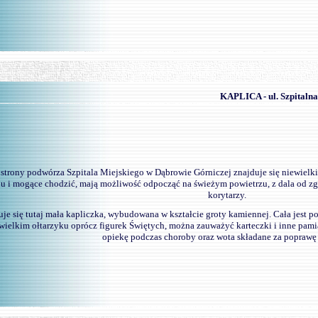
-
KAPLICA - ul. Szpitalna
strony podwórza Szpitala Miejskiego w Dąbrowie Górniczej znajduje się niewielk
lu i mogące chodzić, mają możliwość odpocząć na świeżym powietrzu, z dala od zg
korytarzy.
je się tutaj mała kapliczka, wybudowana w kształcie groty kamiennej. Cała jest p
wielkim ołtarzyku oprócz figurek Świętych, można zauważyć karteczki i inne pami
opiekę podczas choroby oraz wota składane za poprawę