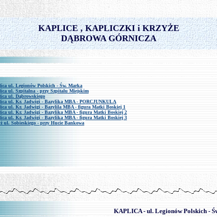
-
KAPLICE , KAPLICZKI i KRZYŻE
DĄBROWA GÓRNICZA
ica ul. Legionów Polskich - Św. Marka
ica ul. Szpitalna - przy Szpitalu Miejskim
ica ul. Dąbrowskiego
ica ul. Kr. Jadwigi - Bazylika MBA - PORCJUNKULA
ica ul. Kr. Jadwigi - Bazylila MBA - figura Matki Boskiej 1
ica ul. Kr. Jadwigi - Bazylika MBA - figura Matki Boskiej 2
ica ul. Kr. Jadwigi - Bazylika MBA - figura Matki Boskiej 3
ż ul. Sobieskiego - przy Hucie Bankowa
-
KAPLICA - ul. Legionów Polskich - 