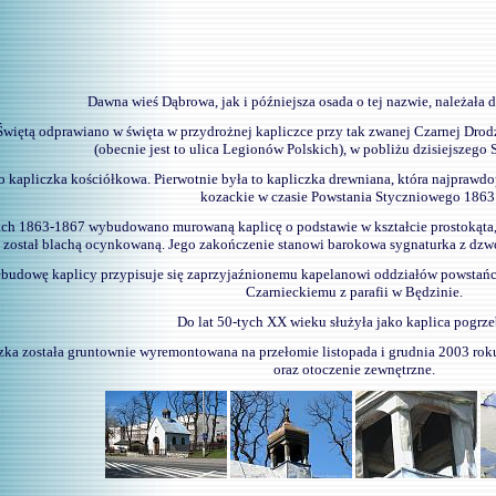
Dawna wieś Dąbrowa, jak i późniejsza osada o tej nazwie, należała d
więtą odprawiano w święta w przydrożnej kapliczce przy tak zwanej Czarnej Drod
(obecnie jest to ulica Legionów Polskich), w pobliżu dzisiejszego 
to kapliczka kościółkowa. Pierwotnie była to kapliczka drewniana, która najprawd
kozackie w czasie Powstania Styczniowego 1863 r
ach 1863-1867 wybudowano murowaną kaplicę o podstawie w kształcie prostokąta
został blachą ocynkowaną. Jego zakończenie stanowi barokowa sygnaturka z dz
ebudowę kaplicy przypisuje się zaprzyjaźnionemu kapelanowi oddziałów powstań
Czarnieckiemu z parafii w Będzinie.
Do lat 50-tych XX wieku służyła jako kaplica pogrz
zka została gruntownie wyremontowana na przełomie listopada i grudnia 2003 ro
oraz otoczenie zewnętrzne.