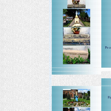
Po z
Fi