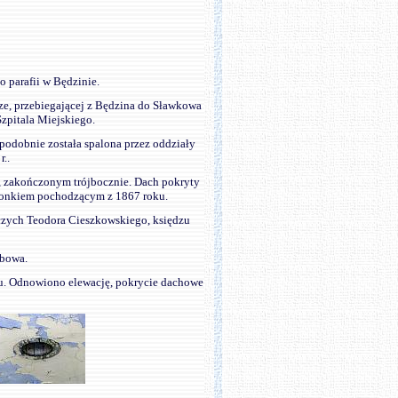
o parafii w Będzinie.
ze, przebiegającej z Będzina do Sławkowa
Szpitala Miejskiego.
opodobnie została spalona przez oddziały
..
, zakończonym trójbocznie. Dach pokryty
wonkiem pochodzącym z 1867 roku.
czych Teodora Cieszkowskiego, księdzu
ebowa.
ku. Odnowiono elewację, pokrycie dachowe