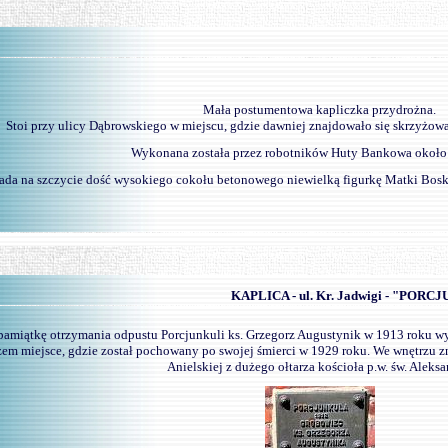
-
Mała postumentowa kapliczka przydrożna.
Stoi przy ulicy Dąbrowskiego w miejscu, gdzie dawniej znajdowało się skrzyżowa
Wykonana została przez robotników Huty Bankowa około
ada na szczycie dość wysokiego cokołu betonowego niewielką figurkę Matki Boskie
-
KAPLICA - ul. Kr. Jadwigi - "POR
pamiątkę otrzymania odpustu Porcjunkuli ks. Grzegorz Augustynik w 1913 roku wy
zem miejsce, gdzie został pochowany po swojej śmierci w 1929 roku. We wnętrzu z
Anielskiej z dużego ołtarza kościoła p.w. św. Aleksa