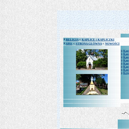
*
RELIGIA
<
KAPLICE i KAPLICZKI
*
SPIS
<
STRONA GŁÓWNA
<
NOWOŚCI
|:
Kapl
|:
Kapl
|:
Kapl
|:
Kapl
|:
Kapl
|:
Kapl
|:
Kapl
|:
Krzy