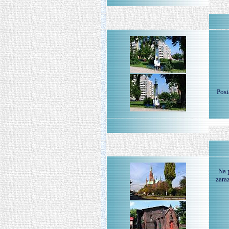
Posi
Na 
zara