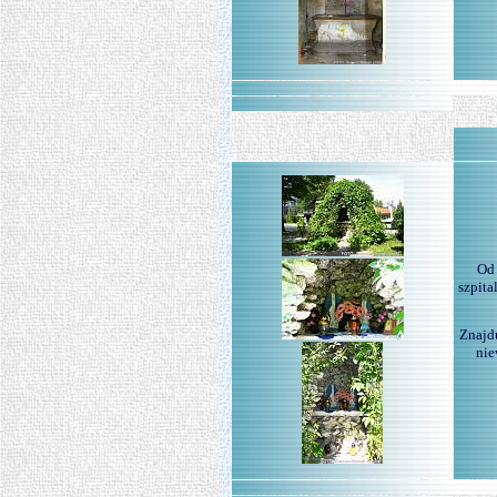
Od 
szpita
Znajdu
nie