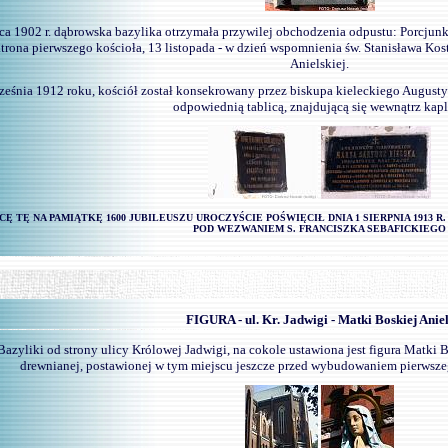
ca 1902 r. dąbrowska bazylika otrzymała przywilej obchodzenia odpustu: Porcjunkul
trona pierwszego kościoła, 13 listopada - w dzień wspomnienia św. Stanisława Kost
Anielskiej.
ześnia 1912 roku, kościół został konsekrowany przez biskupa kieleckiego Augusty
odpowiednią tablicą, znajdującą się wewnątrz kapl
CĘ TĘ NA PAMIĄTKĘ 1600 JUBILEUSZU UROCZYŚCIE POŚWIĘCIŁ DNIA 1 SIERPNIA 1913 R.
POD WEZWANIEM S. FRANCISZKA SEBAFICKIEGO
-
FIGURA - ul. Kr. Jadwigi - Matki Boskiej Ani
azyliki od strony ulicy Królowej Jadwigi, na cokole ustawiona jest figura Matki B
drewnianej, postawionej w tym miejscu jeszcze przed wybudowaniem pierwszego