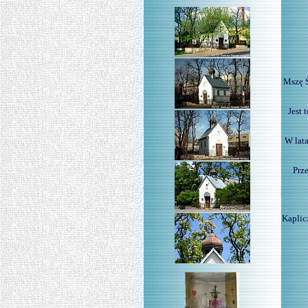
Mszę Ś
Jest 
W lat
Prz
Kaplic