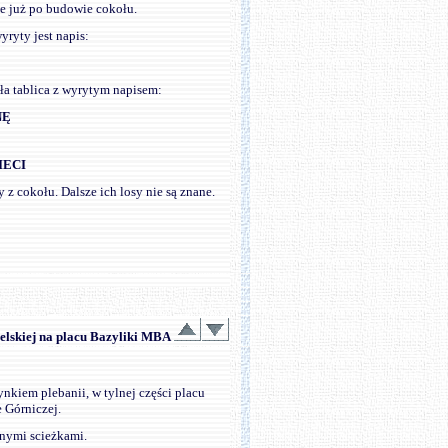
e już po budowie cokołu.
ryty jest napis:
ła tablica z wyrytym napisem:
NĘ
IECI
 z cokołu. Dalsze ich losy nie są znane.
ielskiej na placu Bazyliki MBA
nkiem plebanii, w tylnej części placu
 Górniczej.
nymi scieżkami.