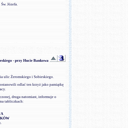
 Św. Józefa.
ieskiego - przy Hucie Bankowa
a ulic Żeromskiego i Sobieskiego.
ostanowili odlać ten krzyż jako pamiątkę
acy.
czonej, druga natomiast, informuje o
na tabliczkach:
JA
IKÓW
.