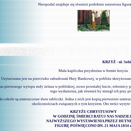
Nieopodal znajduje się również podobnie ustawiona figura
-
KRZYŻ - ul. Sob
Mała kapliczka przydrożna w formie krzyża.
Usytuowana jest na przeciwko zabudowań Huty Bankowej, w pobliżu skrzyżowani
as pierwszego wytopu rudy żelaza w pobliskiej, nowo powstałej hucie, robotnicy p
tego wydarzenia, jak również by strzegł ich przy pr
a cokole są umieszczone dwie tabliczki. Jedna z nich jest kopią pierwotnie umiesz
okolicznościach związanych z tym krzyżem. Oto treści wyryte 
KRZYŻU CHRYSTUSOWY
W GODZINĘ ŚMIERCI RATUJ NAS NADZIE
NAJWYŻSZEGO WYSTAWIENIA PRZEZ HUTN
FIGURĘ POŚWIĘCONO DN. 21 MAJA 1834 r