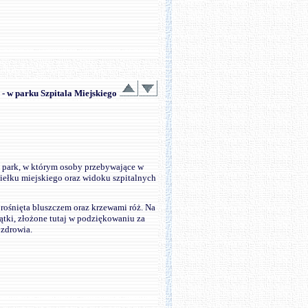
 - w parku Szpitala Miejskiego
i park, w którym osoby przebywające w
iełku miejskiego oraz widoku szpitalnych
orośnięta bluszczem oraz krzewami róż. Na
ątki, złożone tutaj w podziękowaniu za
 zdrowia.