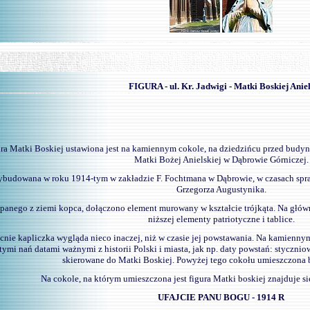
-
FIGURA - ul. Kr. Jadwigi - Matki Boskiej Ani
ra Matki Boskiej ustawiona jest na kamiennym cokole, na dziedzińcu przed budy
Matki Bożej Anielskiej w Dąbrowie Górniczej.
budowana w roku 1914-tym w zakładzie F. Fochtmana w Dąbrowie, w czasach spra
Grzegorza Augustynika.
panego z ziemi kopca, dołączono element murowany w kształcie trójkąta. Na główne
niższej elementy patriotyczne i tablice.
cnie kapliczka wygląda nieco inaczej, niż w czasie jej powstawania. Na kamiennym
ymi nań datami ważnymi z historii Polski i miasta, jak np. daty powstań: stycznio
skierowane do Matki Boskiej. Powyżej tego cokołu umieszczona by
Na cokole, na którym umieszczona jest figura Matki boskiej znajduje si
UFAJCIE PANU BOGU - 1914 R