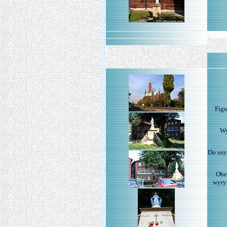
Figu
Wy
Do usy
Obe
wyryt