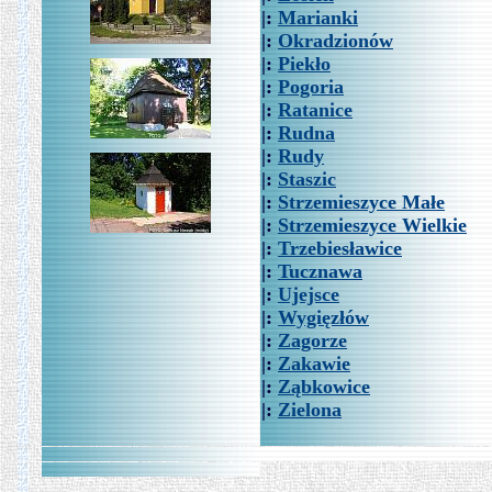
|:
Marianki
|:
Okradzionów
|:
Piekło
|:
Pogoria
|:
Ratanice
|:
Rudna
|:
Rudy
|:
Staszic
|:
Strzemieszyce Małe
|:
Strzemieszyce Wielkie
|:
Trzebiesławice
|:
Tucznawa
|:
Ujejsce
|:
Wygięzłów
|:
Zagorze
|:
Zakawie
|:
Ząbkowice
|:
Zielona