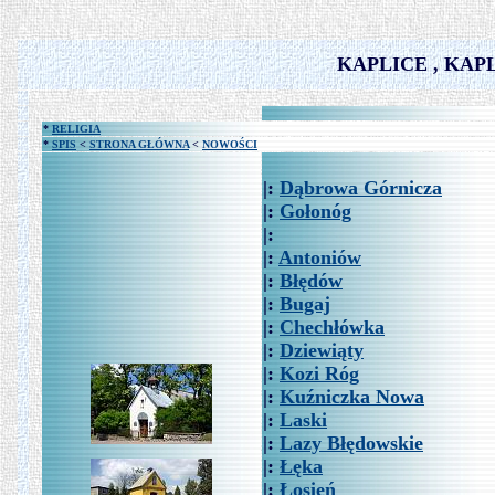
KAPLICE , KAP
*
RELIGIA
*
SPIS
<
STRONA GŁÓWNA
<
NOWOŚCI
|:
Dąbrowa Górnicza
|:
Gołonóg
|:
|:
Antoniów
|:
Błędów
|:
Bugaj
|:
Chechłówka
|:
Dziewiąty
|:
Kozi Róg
|:
Kuźniczka Nowa
|:
Laski
|:
Lazy Błędowskie
|:
Łęka
|:
Łosień