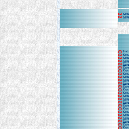
(X)
Kop
(X)
Kop
(X)
Bied
(X)
Kop
(X)
Kop
(X)
Kop
(X)
Kop
(X)
Kop
(X)
Kop
(X)
Kopa
(X)
Kop
(X)
Kop
(X)
Kop
(X)
Kop
(X)
Kop
(X)
Kop
(X)
Kop
(X)
Kopa
(X)
Kop
(X)
Kop
(X)
Kop
(X)
Kop
(X)
Kop
(X)
Kop
(X)
Kop
(X)
Kop
(X)
Kop