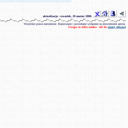
aktualizacja :
czwartek, 20 marzec 2008
.
Wszystkie prawa zastrzeżone. Kopiowanie i powielanie wyłącznie za zezwoleniem autora.
Uwaga: to tylko ramka - idź do
strony głównej