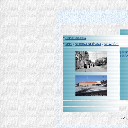
*
GOSPODARKA
*
SPIS
<
STRONA GŁÓWNA
<
NOWOŚCI
|:
HIS
|:
HAN