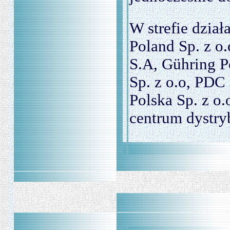
W strefie dzia
Poland Sp. z o.
S.A, Gühring P
Sp. z o.o, PDC 
Polska Sp. z o.
centrum dystryb