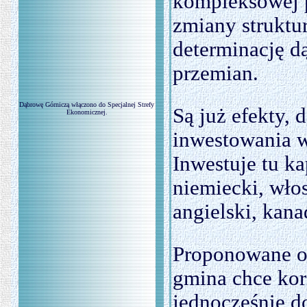
kompleksowej 
zmiany struktu
determinację d
przemian.
Dąbrowę Górniczą włączono do Specjalnej Strefy
Są już efekty, 
Ekonomicznej.
inwestowania w
Inwestuje tu ka
niemiecki, włos
angielski, kana
Proponowane of
gmina chce kor
jednocześnie d