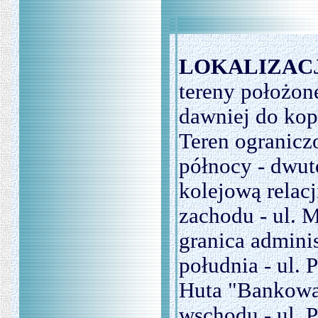
LOKALIZACJ
tereny położone
dawniej do kop.
Teren ogranicz
północy - dwut
kolejową relac
zachodu - ul. 
granica admini
południa - ul. 
Huta "Bankow
wschodu - ul. 