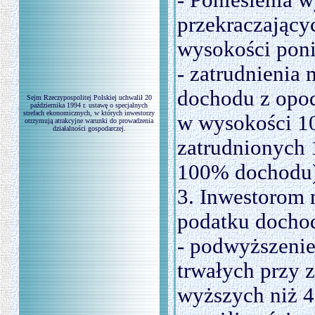
- Poniesienia 
przekraczający
wysokości poni
- zatrudnienia 
dochodu z opo
Sejm Rzeczypospolitej Polskiej uchwalił 20
października 1994 r. ustawę o specjalnych
strefach ekonomicznych, w których inwestorzy
w wysokości 1
otrzymują atrakcyjne warunki do prowadzenia
działalności gospodarczej.
zatrudnionych 1
100% dochodu
3. Inwestorom 
podatku docho
- podwyższenie
trwałych przy 
wyższych niż 4