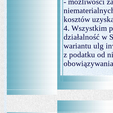
- możliwości z
niematerialnyc
kosztów uzysk
4. Wszystkim 
działalność w S
wariantu ulg i
z podatku od n
obowiązywania S