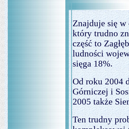
Znajduje się w
który trudno zn
część to Zagłę
ludności wojew
sięga 18%.
Od roku 2004 d
Górniczej i So
2005 także Sie
Ten trudny pro