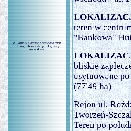
LOKALIZACJ
teren w centru
"Bankowa" Hut
W Dąbrowie Górniczej wydzielono cztery
enklawy, zaliczone do specjalnej strefy
ekonomicznej.
LOKALIZACJ
bliskie zaplec
usytuowane po 
(77'49 ha)
Rejon ul. Roźdz
Tworzeń-Szcza
Teren po połud