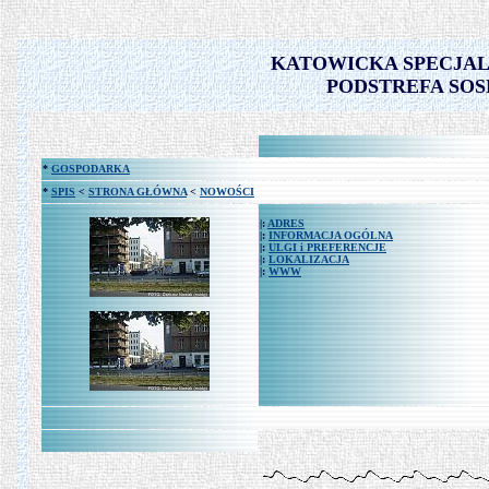
KATOWICKA SPECJAL
PODSTREFA SO
*
GOSPODARKA
*
SPIS
<
STRONA GŁÓWNA
<
NOWOŚCI
|:
ADRES
|:
INFORMACJA OGÓLNA
|:
ULGI i PREFERENCJE
|:
LOKALIZACJA
|:
WWW