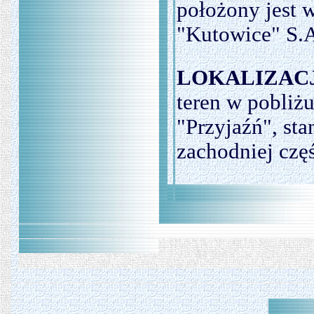
położony jest w
"Kutowice" S.
LOKALIZACJ
teren w pobli
"Przyjaźń", st
zachodniej czę