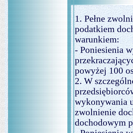
1. Pełne zwoln
podatkiem doc
warunkiem:
- Poniesienia 
przekraczający
powyżej 100 o
2. W szczególno
przedsiębiorcó
wykonywania ul
zwolnienie do
dochodowym pr