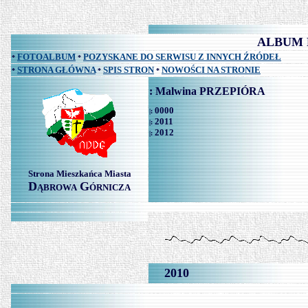
ALBUM 
FOTOALBUM
POZYSKANE DO SERWISU Z INNYCH ŹRÓDEŁ
*
*
STRONA GŁÓWNA
SPIS STRON
NOWOŚCI NA STRONIE
*
*
*
: Malwina PRZEPIÓRA
0000
|:
2011
|:
2012
|:
Strona Mieszkańca Miasta
D
G
ĄBROWA
ÓRNICZA
2010