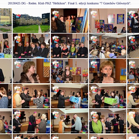
20130425 DG - Reden. Klub PKZ "Helkikon". Finał 5. edycji konkursu "7 Grzechów Głównych".