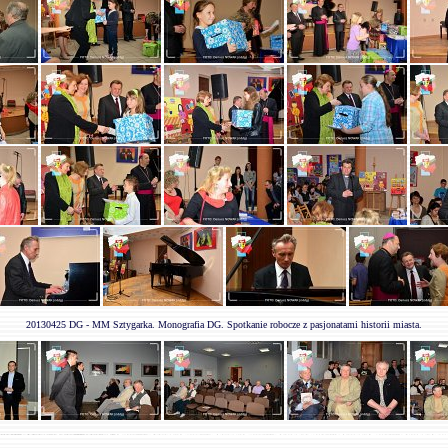
20130425 DG - MM Sztygarka. Monografia DG. Spotkanie robocze z pasjonatami historii miasta.