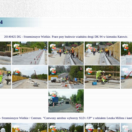
4
20140425 DG - Strzemieszyce Wielkie. Prace przy budowie wiaduktu drogi DK 94 w kierunku Katowic.
 Strzemieszyce Wielkie / Centrum. "Czerwony autobus wyborczy SLD i UP" z udziałem Leszka Millera i kan