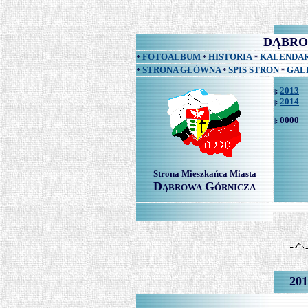
DĄBRO
FOTOALBUM
HISTORIA
KALENDAR
*
*
*
STRONA GŁÓWNA
SPIS STRON
GAL
*
*
*
2013
|:
2014
|:
0000
|:
Strona Mieszkańca Miasta
D
G
ĄBROWA
ÓRNICZA
201