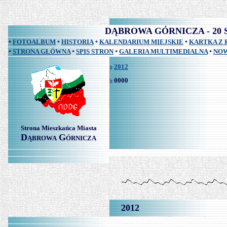
DĄBROWA GÓRNICZA - 20
FOTOALBUM
HISTORIA
KALENDARIUM MIEJSKIE
KARTKA Z
*
*
*
*
STRONA GŁÓWNA
SPIS STRON
GALERIA MULTIMEDIALNA
NOW
*
*
*
*
2012
|:
0000
|:
Strona Mieszkańca Miasta
D
G
ĄBROWA
ÓRNICZA
2012