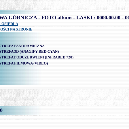
.
 GÓRNICZA - FOTO album - LASKI / 0000.00.00 - 00
i OSIEDLA
OŚCI NA STRONIE
STREFA PANORAMICZNA
STREFA 3D
(ANAGIFY RED-CYAN)
STREFA PODCZERWIENI (INFRARED 720)
STREFA FILMOWA (VIDEO)
0