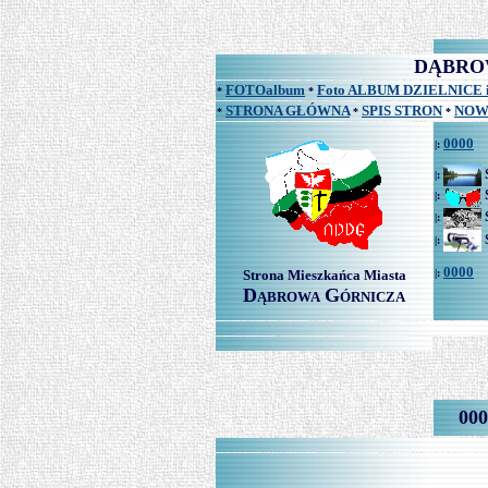
DĄBROWA
FOTOalbum
Foto ALBUM DZIELNICE 
*
*
STRONA GŁÓWNA
SPIS STRON
NOW
*
*
*
0000
|:
|:
|:
|:
|:
0000
Strona Mieszkańca Miasta
|:
D
G
ĄBROWA
ÓRNICZA
000