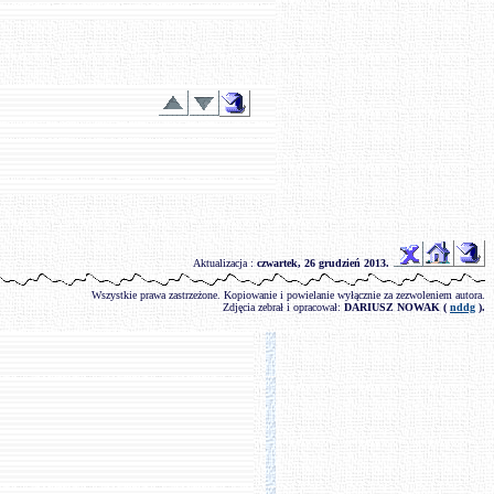
Aktualizacja :
czwartek, 26 grudzień 2013
.
Wszystkie prawa zastrzeżone. Kopiowanie i powielanie wyłącznie za zezwoleniem autora.
Zdjęcia zebrał i opracował:
DARIUSZ NOWAK (
nddg
).