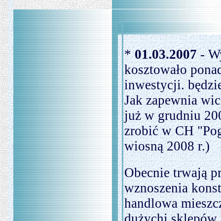
*
01.03.2007
- W
kosztowało ponad
inwestycji. będz
Jak zapewnia wic
już w grudniu 20
zrobić w CH "Pog
wiosną 2008 r.)
Obecnie trwają p
wznoszenia konstr
handlowa mieszc
dużychi sklepów o