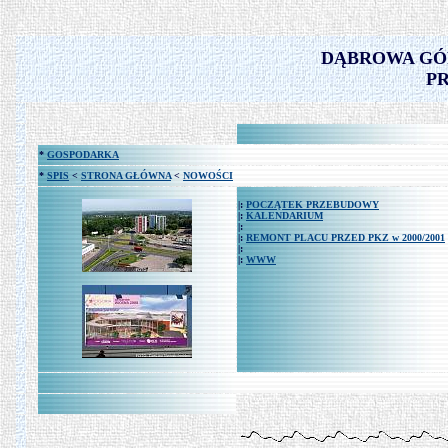
DĄBROWA GÓRN
P
*
GOSPODARKA
*
SPIS
<
STRONA GŁÓWNA
<
NOWOŚCI
|:
POCZĄTEK PRZEBUDOWY
|:
KALENDARIUM
|:
|:
REMONT PLACU PRZED PKZ w 2000/2001
|:
|:
WWW