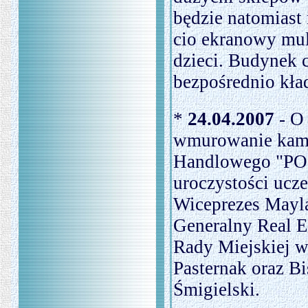
będzie natomiast 
cio ekranowy mult
dzieci. Budynek
bezpośrednio kła
*
24.04.2007
- O 
wmurowanie kami
Handlowego "PO
uroczystości ucz
Wiceprezes Mayla
Generalny Real E
Rady Miejskiej w
Pasternak oraz B
Śmigielski.