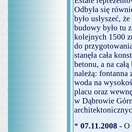
Estate reprezento
Odbyła się równi
było usłyszeć, ż
budowy było tu z
kolejnych 1500 z
do przygotowania
stanęła cała kon
betonu, a na całą
należą: fontanna
woda na wysokoś
placu oraz wewn
w Dąbrowie Górni
architektoniczny
*
07.11.2008
- O 