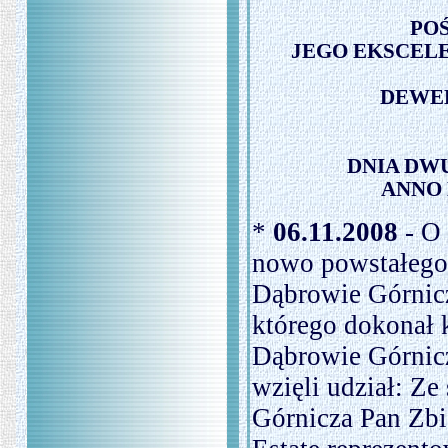
PO
JEGO EKSCELE
DEWE
DNIA DW
ANNO 
*
06.11.2008
- O 
nowo powstałeg
Dąbrowie Górnicze
którego dokonał 
Dąbrowie Górnicz
wzięli udział: Ze
Górnicza Pan Zbi