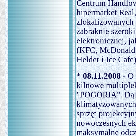
Centrum Handlow
hipermarket Real
zlokalizowanych 
zabraknie szeroki
elektronicznej, ja
(KFC, McDonald'
Helder i Ice Cafe)
*
08.11.2008
- O 
kilnowe multip
"POGORIA". Dąbr
klimatyzowanych
sprzęt projekcyjn
nowoczesnych ek
maksymalne odczu