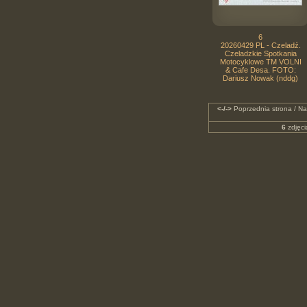
6
20260429 PL - Czeladź.
Czeladzkie Spotkania
Motocyklowe TM VOLNI
& Cafe Desa. FOTO:
Dariusz Nowak (nddg)
<-/->
Poprzednia strona / Na
6
zdjęci