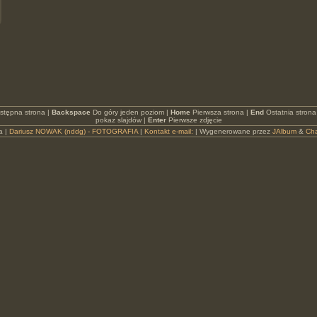
stępna strona |
Backspace
Do góry jeden poziom |
Home
Pierwsza strona |
End
Ostatnia strona
pokaz slajdów |
Enter
Pierwsze zdjęcie
a |
Dariusz NOWAK (nddg) - FOTOGRAFIA
|
Kontakt e-mail:
| Wygenerowane przez
JAlbum
&
Ch