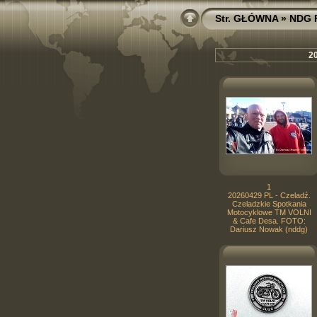
Str. GŁÓWNA
»
NDG 
2
1
20260429 PL - Czeladź.
Czeladzkie Spotkania
Motocyklowe TM VOLNI
& Cafe Desa. FOTO:
Dariusz Nowak (nddg)