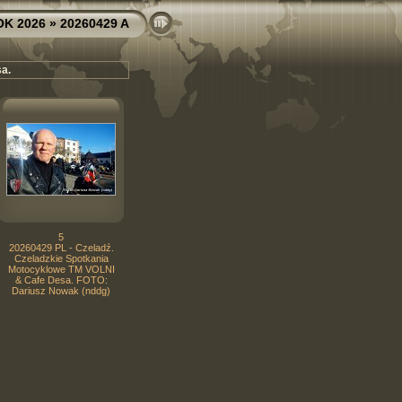
OK 2026
» 20260429 A
a.
5
20260429 PL - Czeladź.
Czeladzkie Spotkania
Motocyklowe TM VOLNI
& Cafe Desa. FOTO:
Dariusz Nowak (nddg)