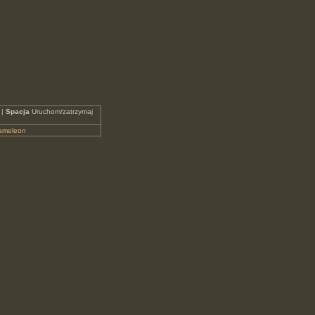
 |
Spacja
Uruchom/zatrzymaj
ameleon