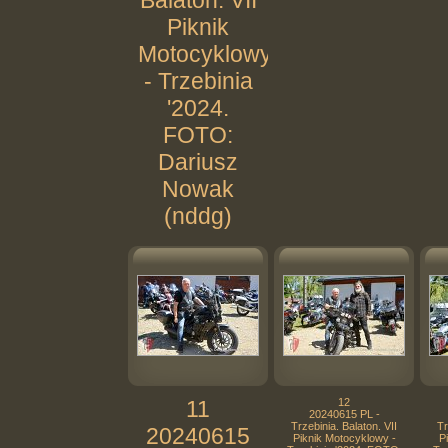
Balaton. VII
Piknik
Motocyklowy
- Trzebinia
'2024.
FOTO:
Dariusz
Nowak
(nddg)
11
12
20240615 PL -
Trzebinia. Balaton. VII
Tr
20240615
Piknik Motocyklowy -
P