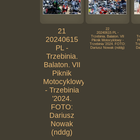
21
22
20240615 PL -
Trzebinia. Balaton. VII
Tr
20240615
Piknik Motocyklowy -
P
Trzebinia '2024. FOTO:
Tr
PL -
Dariusz Nowak (nddg)
Da
Trzebinia.
Balaton. VII
Piknik
Motocyklowy
- Trzebinia
'2024.
FOTO:
Dariusz
Nowak
(nddg)