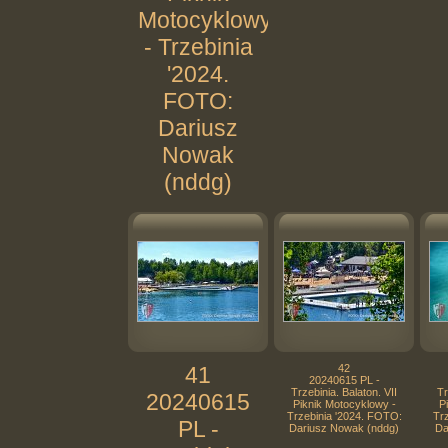
Motocyklowy
- Trzebinia
'2024.
FOTO:
Dariusz
Nowak
(nddg)
41
42
20240615 PL -
Trzebinia. Balaton. VII
Tr
20240615
Piknik Motocyklowy -
P
Trzebinia '2024. FOTO:
Tr
PL -
Dariusz Nowak (nddg)
Da