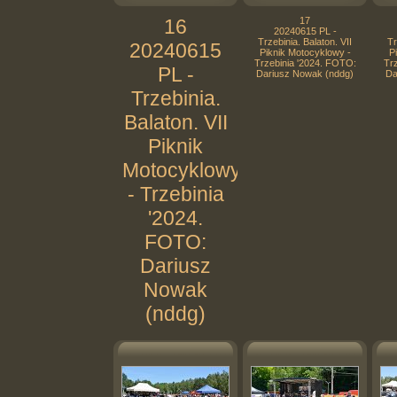
16
17
20240615 PL -
Trzebinia. Balaton. VII
Tr
20240615
Piknik Motocyklowy -
P
Trzebinia '2024. FOTO:
Tr
PL -
Dariusz Nowak (nddg)
Da
Trzebinia.
Balaton. VII
Piknik
Motocyklowy
- Trzebinia
'2024.
FOTO:
Dariusz
Nowak
(nddg)