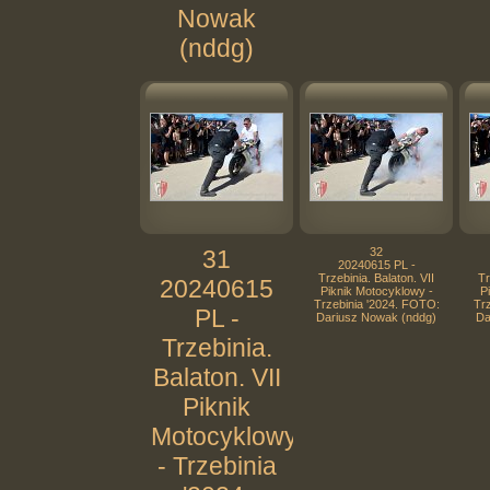
Nowak
(nddg)
31
32
20240615 PL -
Trzebinia. Balaton. VII
Tr
20240615
Piknik Motocyklowy -
P
Trzebinia '2024. FOTO:
Tr
PL -
Dariusz Nowak (nddg)
Da
Trzebinia.
Balaton. VII
Piknik
Motocyklowy
- Trzebinia