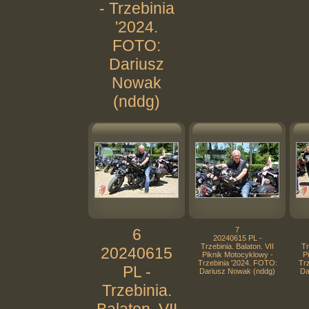
- Trzebinia
'2024.
FOTO:
Dariusz
Nowak
(nddg)
6
7
20240615 PL -
Trzebinia. Balaton. VII
Tr
20240615
Piknik Motocyklowy -
P
Trzebinia '2024. FOTO:
Tr
PL -
Dariusz Nowak (nddg)
Da
Trzebinia.