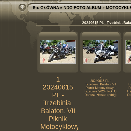
Str. GŁÓWNA
»
NDG FOTO ALBUM
»
MOTOCYKL
20240615 PL - Trzebinia. Bala
1
2
20240615 PL -
Trzebinia. Balaton. VII
Tr
20240615
Piknik Motocyklowy -
P
Trzebinia '2024. FOTO:
Tr
PL -
Dariusz Nowak (nddg)
Da
Trzebinia.
Balaton. VII
Piknik
Motocyklowy