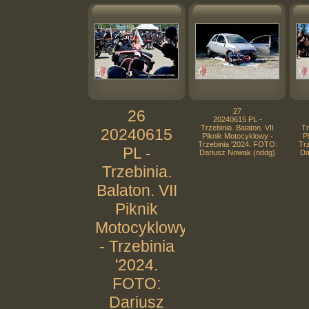
26
27
20240615 PL -
Trzebinia. Balaton. VII
Tr
20240615
Piknik Motocyklowy -
P
Trzebinia '2024. FOTO:
Tr
PL -
Dariusz Nowak (nddg)
Da
Trzebinia.
Balaton. VII
Piknik
Motocyklowy
- Trzebinia
'2024.
FOTO:
Dariusz