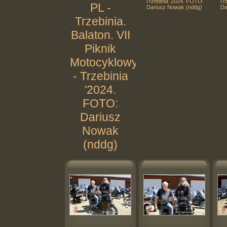
Trzebinia '2024. FOTO:
Tr
PL -
Dariusz Nowak (nddg)
Da
Trzebinia.
Balaton. VII
Piknik
Motocyklowy
- Trzebinia
'2024.
FOTO:
Dariusz
Nowak
(nddg)