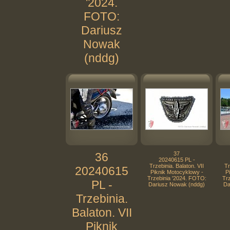
'2024.
FOTO:
Dariusz
Nowak
(nddg)
36
37
20240615 PL -
Trzebinia. Balaton. VII
Tr
20240615
Piknik Motocyklowy -
P
Trzebinia '2024. FOTO:
Tr
PL -
Dariusz Nowak (nddg)
Da
Trzebinia.
Balaton. VII
Piknik