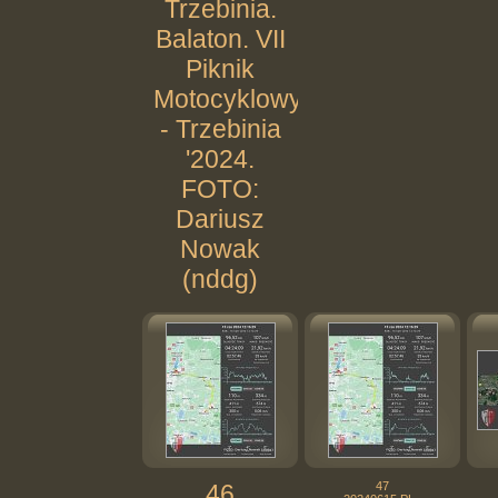
Trzebinia.
Balaton. VII
Piknik
Motocyklowy
- Trzebinia
'2024.
FOTO:
Dariusz
Nowak
(nddg)
46
47