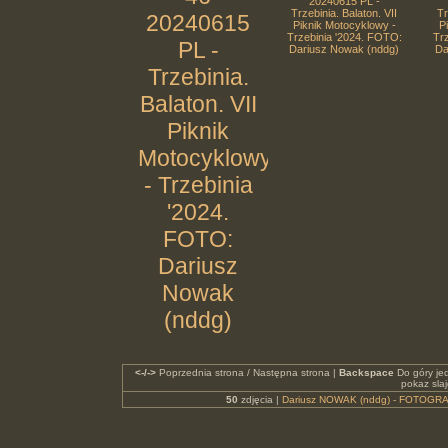
20240615 PL -
Trzebinia. Balaton. VII
Tr
20240615
Piknik Motocyklowy -
P
Trzebinia '2024. FOTO:
Tr
PL -
Dariusz Nowak (nddg)
Da
Trzebinia.
Balaton. VII
Piknik
Motocyklowy
- Trzebinia
'2024.
FOTO:
Dariusz
Nowak
(nddg)
<-/->
Poprzednia strona / Następna strona |
Backspace
Do góry je
pokaz sla
50
zdjęcia |
Dariusz NOWAK (nddg) - FOTOGRA