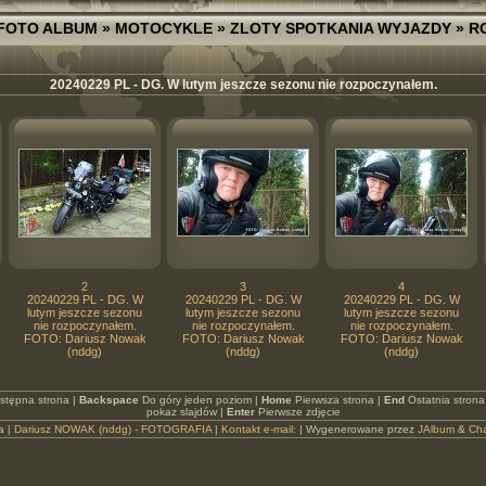
FOTO ALBUM
»
MOTOCYKLE
»
ZLOTY SPOTKANIA WYJAZDY
»
R
20240229 PL - DG. W lutym jeszcze sezonu nie rozpoczynałem.
2
3
4
20240229 PL - DG. W
20240229 PL - DG. W
20240229 PL - DG. W
lutym jeszcze sezonu
lutym jeszcze sezonu
lutym jeszcze sezonu
nie rozpoczynałem.
nie rozpoczynałem.
nie rozpoczynałem.
FOTO: Dariusz Nowak
FOTO: Dariusz Nowak
FOTO: Dariusz Nowak
(nddg)
(nddg)
(nddg)
stępna strona |
Backspace
Do góry jeden poziom |
Home
Pierwsza strona |
End
Ostatnia strona
pokaz slajdów |
Enter
Pierwsze zdjęcie
a |
Dariusz NOWAK (nddg) - FOTOGRAFIA
|
Kontakt e-mail:
| Wygenerowane przez
JAlbum
&
Ch