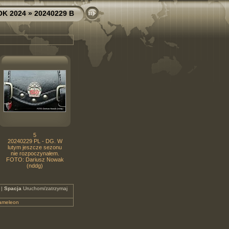
OK 2024
» 20240229 B
5
20240229 PL - DG. W
lutym jeszcze sezonu
nie rozpoczynałem.
FOTO: Dariusz Nowak
(nddg)
 |
Spacja
Uruchom/zatrzymaj
ameleon