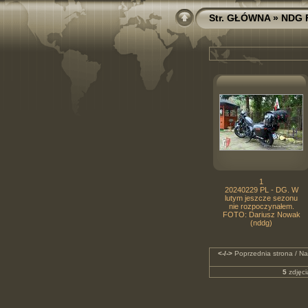
Str. GŁÓWNA
»
NDG 
1
20240229 PL - DG. W
lutym jeszcze sezonu
nie rozpoczynałem.
FOTO: Dariusz Nowak
(nddg)
<-/->
Poprzednia strona / Na
5
zdjęci