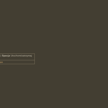
 |
Spacja
Uruchom/zatrzymaj
eon