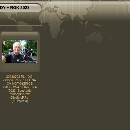
ZDY
» ROK 2023
20230702 PL - DG.
Zielona. Park ZIELONA.
XV MOTOSERCE
DĄBROWA GÓRNICZA
'2023. Spotkanie
motocyklistów.
GladiatoRRs.
(19 zdjęcia)