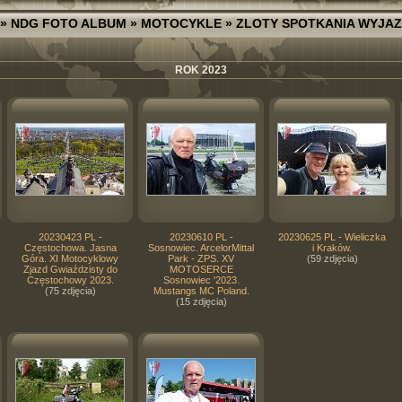
»
NDG FOTO ALBUM
»
MOTOCYKLE
»
ZLOTY SPOTKANIA WYJA
ROK 2023
20230423 PL -
20230610 PL -
20230625 PL - Wieliczka
Częstochowa. Jasna
Sosnowiec. ArcelorMittal
i Kraków.
Góra. XI Motocyklowy
Park - ZPS. XV
(59 zdjęcia)
Zjazd Gwiaździsty do
MOTOSERCE
Częstochowy 2023.
Sosnowiec '2023.
(75 zdjęcia)
Mustangs MC Poland.
(15 zdjęcia)