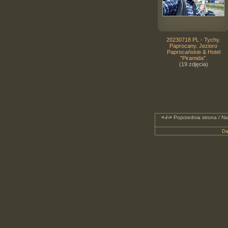
20230718 PL - Tychy.
Paprocany. Jezioro
Paprocańskie & Hotel
"Piramida".
(19 zdjęcia)
<-/->
Poprzednia strona / Na
Da