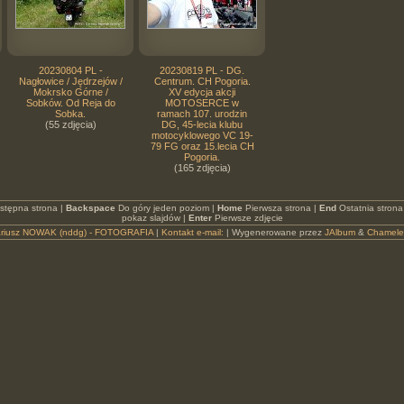
20230804 PL -
20230819 PL - DG.
Nagłowice / Jędrzejów /
Centrum. CH Pogoria.
Mokrsko Górne /
XV edycja akcji
Sobków. Od Reja do
MOTOSERCE w
Sobka.
ramach 107. urodzin
(55 zdjęcia)
DG, 45-lecia klubu
motocyklowego VC 19-
79 FG oraz 15.lecia CH
Pogoria.
(165 zdjęcia)
stępna strona |
Backspace
Do góry jeden poziom |
Home
Pierwsza strona |
End
Ostatnia strona
pokaz slajdów |
Enter
Pierwsze zdjęcie
riusz NOWAK (nddg) - FOTOGRAFIA
|
Kontakt e-mail:
| Wygenerowane przez
JAlbum
&
Chamel