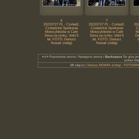
6
7
20220727 PL - Czeladź.
20220727 PL - Czeladź.
202
Czeladzkie Spotkania
Czeladzkie Spotkania
Cz
Motocyklistów w Cafe
Motocyklistów w Cafe
Mo
Desa na rynku. Volni 5
Desa na rynku. Volni 5
De
lat. FOTO: Dariusz
lat. FOTO: Dariusz
Nowak (nddg)
Nowak (nddg)
<-/->
Poprzednia strona / Następna strona |
Backspace
Do góry je
pokaz sla
10
zdjęcia |
Dariusz NOWAK (nddg) - FOTOGRA