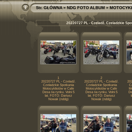
Str. GŁÓWNA
»
NDG FOTO ALBUM
»
MOTOCYK
20220727 PL - Czeladź. Czeladzkie Spot
1
2
20220727 PL - Czeladź.
20220727 PL - Czeladź.
202
Czeladzkie Spotkania
Czeladzkie Spotkania
Cz
Motocyklistów w Cafe
Motocyklistów w Cafe
Mo
Desa na rynku. Volni 5
Desa na rynku. Volni 5
De
lat. FOTO: Dariusz
lat. FOTO: Dariusz
Nowak (nddg)
Nowak (nddg)