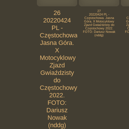
26
27
20220424 PL -
Częstochowa. Jasna
C
20220424
Góra. X Motocyklowy
G
Zjazd Gwiaździsty do
Zj
PL -
Częstochowy 2022.
C
FOTO: Dariusz Nowak
FO
Częstochowa.
(nddg)
Jasna Góra.
X
Motocyklowy
Zjazd
Gwiaździsty
do
Częstochowy
2022.
FOTO:
Dariusz
Nowak
(nddg)