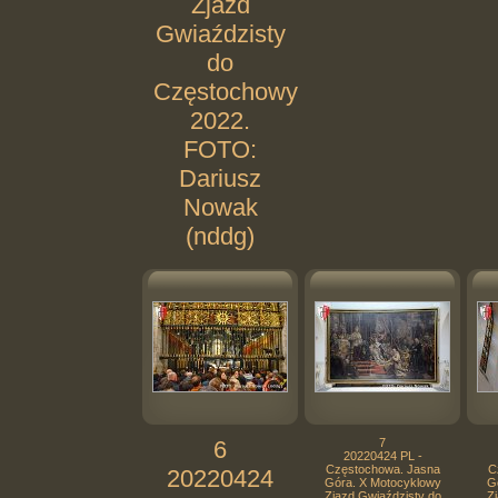
Zjazd
Gwiaździsty
do
Częstochowy
2022.
FOTO:
Dariusz
Nowak
(nddg)
6
7
20220424 PL -
Częstochowa. Jasna
C
20220424
Góra. X Motocyklowy
G
Zjazd Gwiaździsty do
Zj