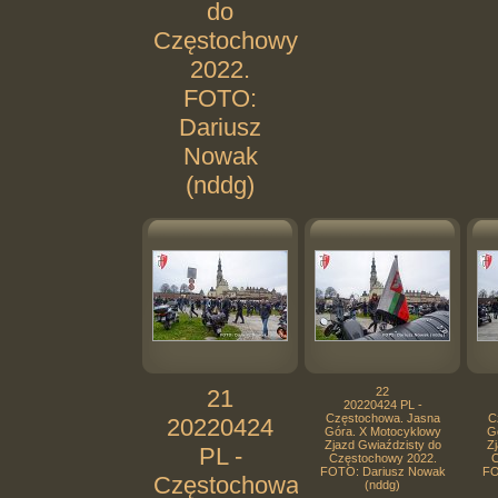
do
Częstochowy
2022.
FOTO:
Dariusz
Nowak
(nddg)
21
22
20220424 PL -
Częstochowa. Jasna
C
20220424
Góra. X Motocyklowy
G
Zjazd Gwiaździsty do
Zj
PL -
Częstochowy 2022.
C
FOTO: Dariusz Nowak
FO
Częstochowa.
(nddg)