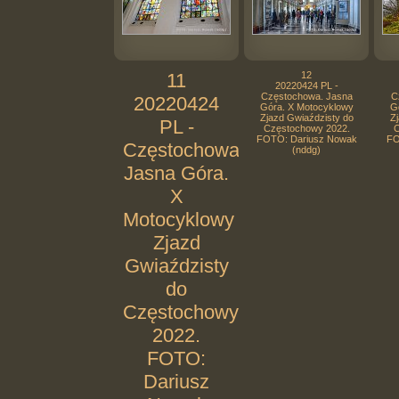
11
12
20220424 PL -
Częstochowa. Jasna
C
20220424
Góra. X Motocyklowy
G
Zjazd Gwiaździsty do
Zj
PL -
Częstochowy 2022.
C
FOTO: Dariusz Nowak
FO
Częstochowa.
(nddg)
Jasna Góra.
X
Motocyklowy
Zjazd
Gwiaździsty
do
Częstochowy
2022.
FOTO:
Dariusz