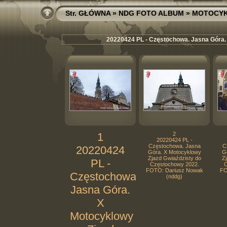
Str. GŁÓWNA
»
NDG FOTO ALBUM
»
MOTOCY
20220424 PL - Częstochowa. Jasna Góra.
1
2
20220424 PL -
Częstochowa. Jasna
C
20220424
Góra. X Motocyklowy
G
Zjazd Gwiaździsty do
Zj
PL -
Częstochowy 2022.
C
FOTO: Dariusz Nowak
FO
Częstochowa.
(nddg)
Jasna Góra.
X
Motocyklowy