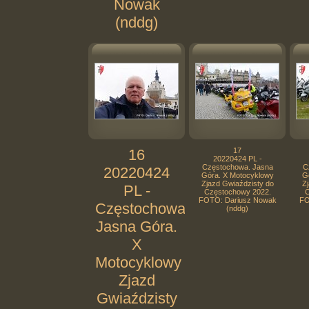
Nowak
(nddg)
16
17
20220424 PL -
Częstochowa. Jasna
C
20220424
Góra. X Motocyklowy
G
Zjazd Gwiaździsty do
Zj
PL -
Częstochowy 2022.
C
FOTO: Dariusz Nowak
FO
Częstochowa.
(nddg)
Jasna Góra.
X
Motocyklowy
Zjazd
Gwiaździsty