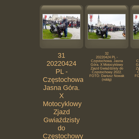
31
32
20220424 PL -
Częstochowa. Jasna
C
20220424
Góra. X Motocyklowy
G
Zjazd Gwiaździsty do
Zj
PL -
Częstochowy 2022.
C
FOTO: Dariusz Nowak
FO
Częstochowa.
(nddg)
Jasna Góra.
X
Motocyklowy
Zjazd
Gwiaździsty
do
Częstochowy