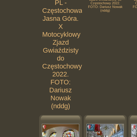
PL -
Częstochowy 2022.
C
FOTO: Dariusz Nowak
FO
Częstochowa.
(nddg)
Jasna Góra.
X
Motocyklowy
Zjazd
Gwiaździsty
do
Częstochowy
2022.
FOTO:
Dariusz
Nowak
(nddg)