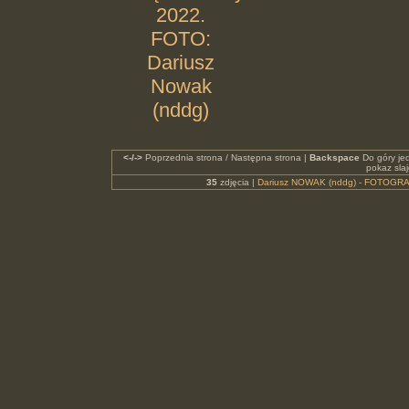
2022.
FOTO:
Dariusz
Nowak
(nddg)
<-/->
Poprzednia strona / Następna strona |
Backspace
Do góry je
pokaz sla
35
zdjęcia |
Dariusz NOWAK (nddg) - FOTOGRA