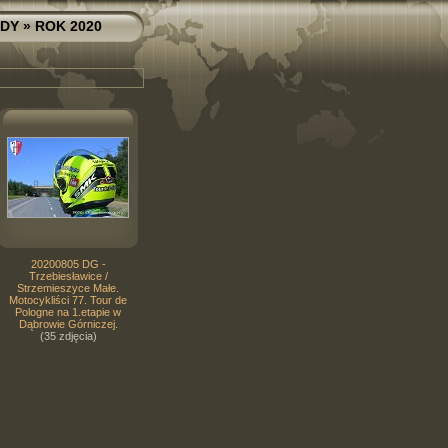
ZDY
» ROK 2020
20200805 DG -
Trzebiesławice /
Strzemieszyce Małe.
Motocykliści 77. Tour de
Pologne na 1.etapie w
Dąbrowie Górniczej.
(35 zdjęcia)