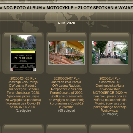
»
NDG FOTO ALBUM
»
MOTOCYKLE
»
ZLOTY SPOTKANIA WYJA
ROK 2020
20200424-26 PL -
20200605-07 PL -
20200614 PL -
Jastrząb koło Poraja.
Jastrząb koło Poraja.
Sosnowiec. XII
OW Leśna Radość.
OW Leśna Radość.
Ogólnopolska Akcja
Rozpoczęcie Sezonu
Rozpoczęcie Sezonu
Krwiodawstwa
ForumJunaka.pl '2020.
ForumJunaka.pl '2020.
MOTOSERCE '2020, w
Spotkanie przesunięte
Spotkanie przesunięte
tym roku połączona ze
ze względu na pandemię
ze względu na pandemię
zbiórką na leczenie dla
koronawirusa Covid-19
koronawirusa Covid-19
Moniki, żony wczoraj
na 05-07.06.2020..
z kwietnia.
pożegnanego Andrzeja
(1 zdjęcie)
(65 zdjęcia)
Wójtowicza.
(18 zdjęcia)