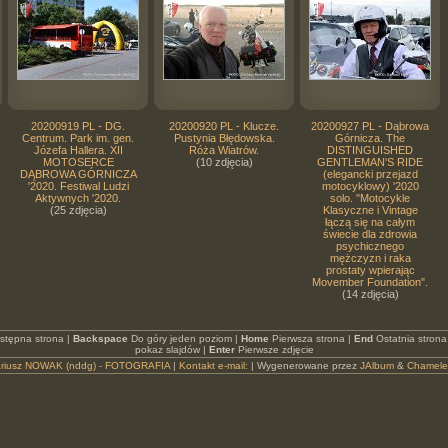
20200919 PL - DG.
20200920 PL - Klucze.
20200927 PL - Dąbrowa
Centrum. Park im. gen.
Pustynia Błędowska.
Górnicza. The
Józefa Hallera. XII
Róża Wiatrów.
DISTINGUISHED
MOTOSERCE
(10 zdjęcia)
GENTLEMAN'S RIDE
DĄBROWA GÓRNICZA
(elegancki przejazd
'2020. Festiwal Ludzi
motocyklowy) '2020
Aktywnych '2020.
solo. "Motocykle
(25 zdjęcia)
Klasyczne i Vintage
łączą się na całym
świecie dla zdrowia
psychicznego
mężczyzn i raka
prostaty wpierając
Movember Foundation".
(14 zdjęcia)
stępna strona |
Backspace
Do góry jeden poziom |
Home
Pierwsza strona |
End
Ostatnia strona
pokaz slajdów |
Enter
Pierwsze zdjęcie
riusz NOWAK (nddg) - FOTOGRAFIA
|
Kontakt e-mail:
| Wygenerowane przez
JAlbum
&
Chamel