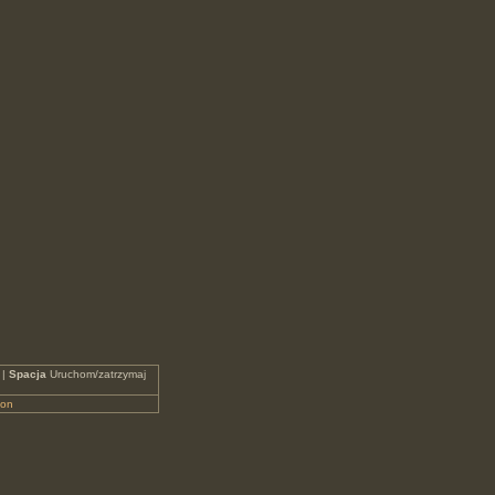
 |
Spacja
Uruchom/zatrzymaj
eon