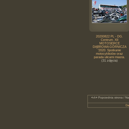
20200822 PL - DG.
Centrum. XII
MOTOSERCE
DĄBROWA GÓRNICZA
'2020. Spotkanie
motocyklistów oraz
parada ulicami miasta.
(31 zdjęcia)
<-/->
Poprzednia strona / Na
Da