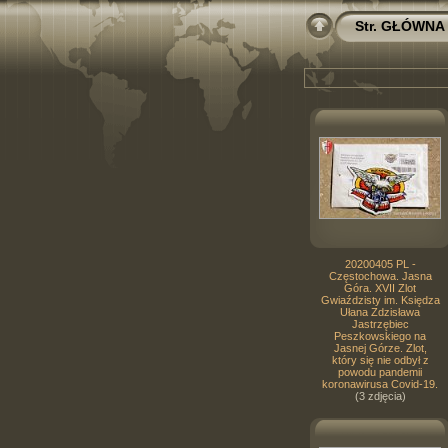
Str. GŁÓWNA
20200405 PL -
Częstochowa. Jasna
Góra. XVII Zlot
Gwiaździsty im. Księdza
Ułana Zdzisława
Jastrzębiec
Peszkowskiego na
Jasnej Górze. Zlot,
który się nie odbył z
powodu pandemii
koronawirusa Covid-19.
(3 zdjęcia)