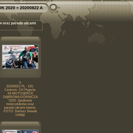
OK 2020
» 20200822 A
oraz parada ulicami
5
20200822 PL - DG.
Centrum. CH Pogoria.
XII MOTOSERCE
DĄBROWA GÓRNICZA
'2020. Spotkanie
motocyklistów oraz
parada ulicami miasta.
FOTO: Dariusz Nowak
(nddg)