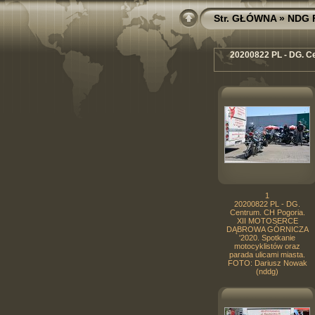
Str. GŁÓWNA
»
NDG 
20200822 PL - DG. 
1
20200822 PL - DG.
Centrum. CH Pogoria.
XII MOTOSERCE
DĄBROWA GÓRNICZA
'2020. Spotkanie
motocyklistów oraz
parada ulicami miasta.
FOTO: Dariusz Nowak
(nddg)