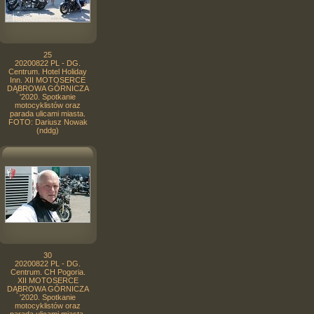
25
20200822 PL - DG.
Centrum. Hotel Holiday
Inn. XII MOTOSERCE
DĄBROWA GÓRNICZA
'2020. Spotkanie
motocyklistów oraz
parada ulicami miasta.
FOTO: Dariusz Nowak
(nddg)
30
20200822 PL - DG.
Centrum. CH Pogoria.
XII MOTOSERCE
DĄBROWA GÓRNICZA
'2020. Spotkanie
motocyklistów oraz