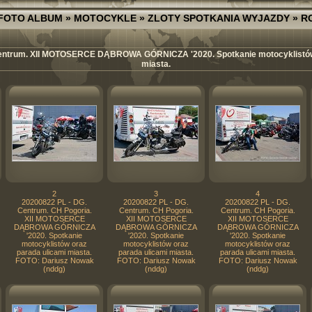
FOTO ALBUM
»
MOTOCYKLE
»
ZLOTY SPOTKANIA WYJAZDY
»
R
Centrum. XII MOTOSERCE DĄBROWA GÓRNICZA '2020. Spotkanie motocyklistów 
miasta.
2
3
4
20200822 PL - DG.
20200822 PL - DG.
20200822 PL - DG.
Centrum. CH Pogoria.
Centrum. CH Pogoria.
Centrum. CH Pogoria.
XII MOTOSERCE
XII MOTOSERCE
XII MOTOSERCE
DĄBROWA GÓRNICZA
DĄBROWA GÓRNICZA
DĄBROWA GÓRNICZA
'2020. Spotkanie
'2020. Spotkanie
'2020. Spotkanie
motocyklistów oraz
motocyklistów oraz
motocyklistów oraz
parada ulicami miasta.
parada ulicami miasta.
parada ulicami miasta.
FOTO: Dariusz Nowak
FOTO: Dariusz Nowak
FOTO: Dariusz Nowak
(nddg)
(nddg)
(nddg)