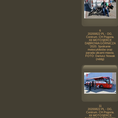
6
20200822 PL - DG.
Centrum. CH Pogoria.
XII MOTOSERCE
DĄBROWA GÓRNICZA
'2020. Spotkanie
motocyklistów oraz
parada ulicami miasta.
FOTO: Dariusz Nowak
(nddg)
11
20200822 PL - DG.
Centrum. CH Pogoria.
XII MOTOSERCE