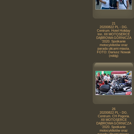
21
20200822 PL - DG.
Centrum. Hotel Holiday
Inn. XII MOTOSERCE
DĄBROWA GÓRNICZA
'2020. Spotkanie
motocyklistów oraz
parada ulicami miasta.
FOTO: Dariusz Nowak
(nddg)
26
20200822 PL - DG.
Centrum. CH Pogoria.
XII MOTOSERCE
DĄBROWA GÓRNICZA
'2020. Spotkanie
motocyklistów oraz