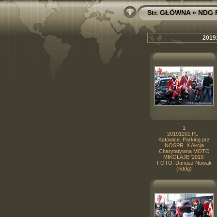
Str. GŁÓWNA
»
NDG 
2019
1
20191201 PL -
Katowice. Parking prz
NOSPR. X Akcja
Charytatywna MOTO
MIKOŁAJE '2019.
FOTO: Dariusz Nowak
(nddg)