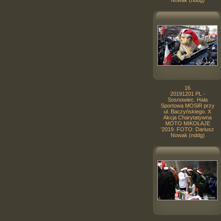
Nowak (nddg)
16
20191201 PL -
Sosnowiec. Hala
Sportowa MOSiR przy
ul. Baczyńskiego. X
Akcja Charytatywna
MOTO MIKOŁAJE
'2019. FOTO: Dariusz
Nowak (nddg)