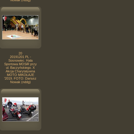
Nowak (nddg)
20
20191201 PL -
Sosnowiec. Hala
Sportowa MOSiR przy
ul. Baczyńskiego. X
Akcja Charytatywna
MOTO MIKOŁAJE
'2019. FOTO: Dariusz
Nowak (nddg)