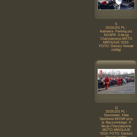
6
20191201 PL -
Katowice. Parking prz
NOSPR. X Akcja
Charytatywna MOTO
MIKOŁAJE '2019.
FOTO: Dariusz Nowak
(nddg)
11
20191201 PL -
Sosnowiec. Hala
Sportowa MOSiR przy
ul. Baczyńskiego. X
Akcja Charytatywna
MOTO MIKOŁAJE
'2019. FOTO: Dariusz