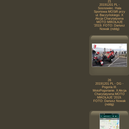
21
20191201 PL -
Sosnowiec. Hala
Sportowa MOSiR przy
ul. Baczyńskiego. X
Akcja Charytatywna
MOTO MIKOŁAJE
'2019. FOTO: Dariusz
Nowak (nddg)
26
20191201 PL - DG -
Pogoria III.
MotoPogorianie. X Akcja
Charytatywna MOTO
MIKOŁAJE '2019.
FOTO: Dariusz Nowak
(nddg)