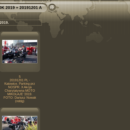
OK 2019
» 20191201 A
2019.
5
20191201 PL -
Katowice. Parking prz
NOSPR. X Akcja
Charytatywna MOTO
MIKOŁAJE '2019.
FOTO: Dariusz Nowak
(nddg)