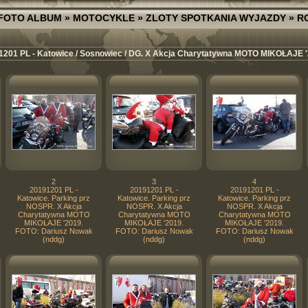
FOTO ALBUM
»
MOTOCYKLE
»
ZLOTY SPOTKANIA WYJAZDY
»
R
1201 PL - Katowice / Sosnowiec / DG. X Akcja Charytatywna MOTO MIKOŁAJE '
2
3
4
20191201 PL -
20191201 PL -
20191201 PL -
Katowice. Parking prz
Katowice. Parking prz
Katowice. Parking prz
NOSPR. X Akcja
NOSPR. X Akcja
NOSPR. X Akcja
Charytatywna MOTO
Charytatywna MOTO
Charytatywna MOTO
MIKOŁAJE '2019.
MIKOŁAJE '2019.
MIKOŁAJE '2019.
FOTO: Dariusz Nowak
FOTO: Dariusz Nowak
FOTO: Dariusz Nowak
(nddg)
(nddg)
(nddg)