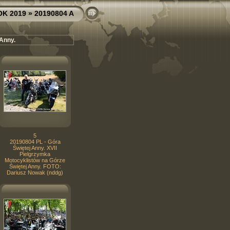
OK 2019
» 20190804 A
 Anny.
5
20190804 PL - Góra
Świętej Anny. XVII
Pielgrzymka
Motocyklistów na Górze
Świętej Anny. FOTO:
Dariusz Nowak (nddg)