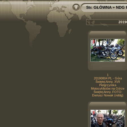
Str. GŁÓWNA
»
NDG 
20190
1
20190804 PL - Góra
Świętej Anny. XVII
Pielgrzymka
Motocyklistów na Górze
Świętej Anny. FOTO:
Dariusz Nowak (nddg)