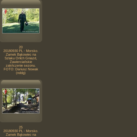
20
20180930 PL - Morsko.
Zamek Bąkowiec na
Szlaku Orlich Gniazd,
Zawierciańskie
zakńczenie sezonu.
FOTO: Dariusz Nowak
(nddg)
25
20180930 PL - Morsko.
Zamek Bąkowiec na