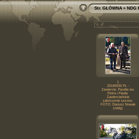
Str. GŁÓWNA
»
NDG 
1
20180930 PL -
Zawiercie. Parafia św.
Piotra i Pawła.
Zawierciańskie
zakńczenie sezonu.
FOTO: Dariusz Nowak
(nddg)