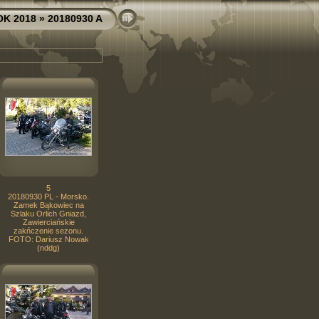
OK 2018
» 20180930 A
5
20180930 PL - Morsko.
Zamek Bąkowiec na
Szlaku Orlich Gniazd,
Zawierciańskie
zakńczenie sezonu.
FOTO: Dariusz Nowak
(nddg)