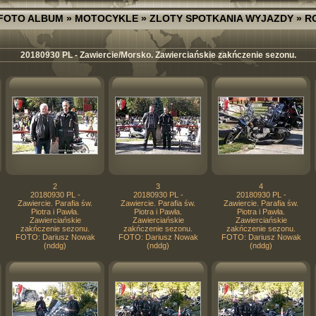
FOTO ALBUM
»
MOTOCYKLE
»
ZLOTY SPOTKANIA WYJAZDY
»
R
20180930 PL - Zawiercie/Morsko. Zawierciańskie zakńczenie sezonu.
2
3
4
20180930 PL -
20180930 PL -
20180930 PL -
Zawiercie. Parafia św.
Zawiercie. Parafia św.
Zawiercie. Parafia św.
Piotra i Pawła.
Piotra i Pawła.
Piotra i Pawła.
Zawierciańskie
Zawierciańskie
Zawierciańskie
zakńczenie sezonu.
zakńczenie sezonu.
zakńczenie sezonu.
FOTO: Dariusz Nowak
FOTO: Dariusz Nowak
FOTO: Dariusz Nowak
(nddg)
(nddg)
(nddg)