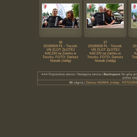
36
37
20180609 PL - Toszek.
20180609 PL - Toszek.
20
VIII ZLOT ZŁOTEJ
VIII ZLOT ZŁOTEJ
KACZKI na Zamku w
KACZKI na Zamku w
K
Toszku. FOTO: Dariusz
Toszku. FOTO: Dariusz
Tos
Nowak (nddg)
Nowak (nddg)
<-/->
Poprzednia strona / Następna strona |
Backspace
Do góry je
pokaz sla
40
zdjęcia |
Dariusz NOWAK (nddg) - FOTOGRA