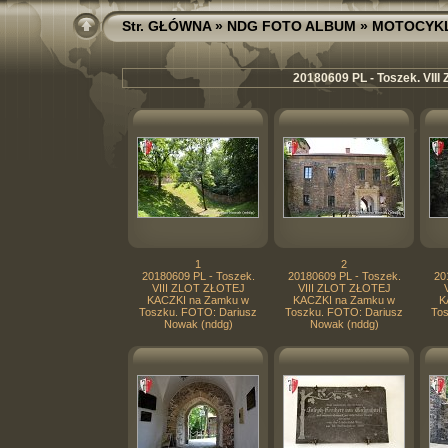
Str. GŁÓWNA
»
NDG FOTO ALBUM
»
MOTOCYK
20180609 PL - Toszek. VII
1
2
20180609 PL - Toszek.
20180609 PL - Toszek.
20
VIII ZLOT ZŁOTEJ
VIII ZLOT ZŁOTEJ
KACZKI na Zamku w
KACZKI na Zamku w
K
Toszku. FOTO: Dariusz
Toszku. FOTO: Dariusz
Tos
Nowak (nddg)
Nowak (nddg)