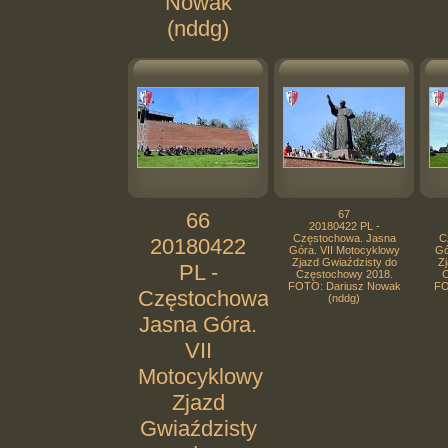
Nowak
(nddg)
66
67
20180422 PL -
Częstochowa. Jasna
C
20180422
Góra. VII Motocyklowy
Gó
Zjazd Gwiaździsty do
Zj
PL -
Częstochowy 2018.
C
FOTO: Dariusz Nowak
FO
Częstochowa.
(nddg)
Jasna Góra.
VII
Motocyklowy
Zjazd
Gwiaździsty