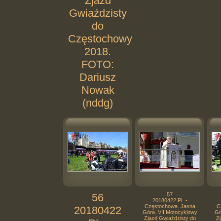
Zjazd
Gwiaździsty
do
Częstochowy
2018.
FOTO:
Dariusz
Nowak
(nddg)
56
57
20180422 PL -
Częstochowa. Jasna
C
20180422
Góra. VII Motocyklowy
Gó
Zjazd Gwiaździsty do
Zj