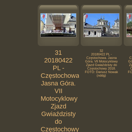
31
32
20180422 PL -
Częstochowa. Jasna
C
20180422
Góra. VII Motocyklowy
Gó
Zjazd Gwiaździsty do
Zj
PL -
Częstochowy 2018.
C
FOTO: Dariusz Nowak
FO
Częstochowa.
(nddg)
Jasna Góra.
VII
Motocyklowy
Zjazd
Gwiaździsty
do
Częstochowy