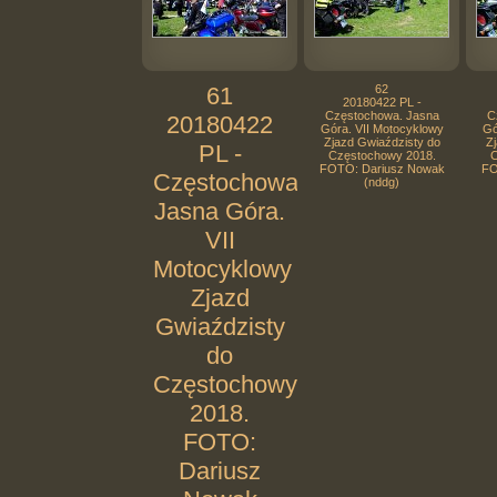
61
62
20180422 PL -
Częstochowa. Jasna
C
20180422
Góra. VII Motocyklowy
Gó
Zjazd Gwiaździsty do
Zj
PL -
Częstochowy 2018.
C
FOTO: Dariusz Nowak
FO
Częstochowa.
(nddg)
Jasna Góra.
VII
Motocyklowy
Zjazd
Gwiaździsty
do
Częstochowy
2018.
FOTO:
Dariusz