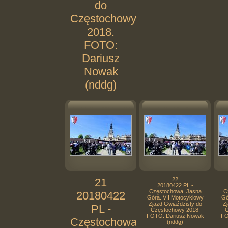
do
Częstochowy
2018.
FOTO:
Dariusz
Nowak
(nddg)
21
22
20180422 PL -
Częstochowa. Jasna
C
20180422
Góra. VII Motocyklowy
Gó
Zjazd Gwiaździsty do
Zj
PL -
Częstochowy 2018.
C
FOTO: Dariusz Nowak
FO
Częstochowa.
(nddg)