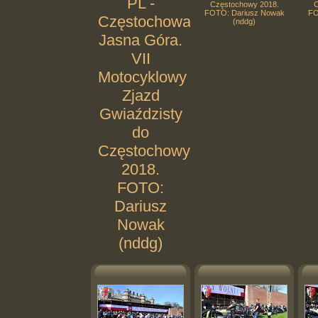
PL -
Częstochowy 2018.
C
FOTO: Dariusz Nowak
FO
Częstochowa.
(nddg)
Jasna Góra.
VII
Motocyklowy
Zjazd
Gwiaździsty
do
Częstochowy
2018.
FOTO:
Dariusz
Nowak
(nddg)