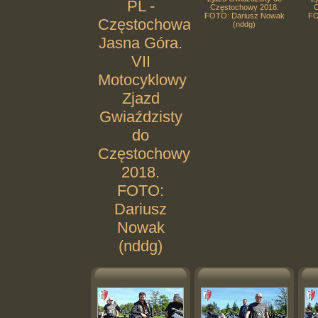
PL -
Częstochowy 2018.
C
FOTO: Dariusz Nowak
FO
Częstochowa.
(nddg)
Jasna Góra.
VII
Motocyklowy
Zjazd
Gwiaździsty
do
Częstochowy
2018.
FOTO:
Dariusz
Nowak
(nddg)