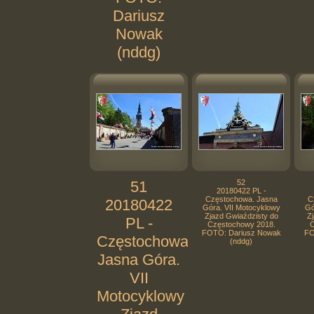
Dariusz
Nowak
(nddg)
51
52
20180422 PL -
Częstochowa. Jasna
C
20180422
Góra. VII Motocyklowy
Gó
Zjazd Gwiaździsty do
Zj
PL -
Częstochowy 2018.
C
FOTO: Dariusz Nowak
FO
Częstochowa.
(nddg)
Jasna Góra.
VII
Motocyklowy