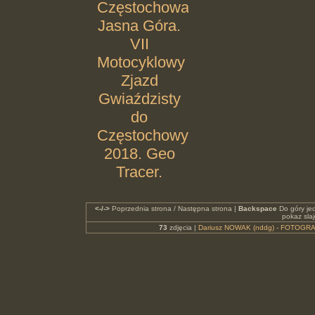
Częstochowa.
Jasna Góra.
VII
Motocyklowy
Zjazd
Gwiaździsty
do
Częstochowy
2018. Geo
Tracer.
<-/->
Poprzednia strona / Następna strona |
Backspace
Do góry je
pokaz sla
73
zdjęcia |
Dariusz NOWAK (nddg) - FOTOGRA