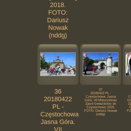
2018.
FOTO:
Dariusz
Nowak
(nddg)
36
37
20180422 PL -
Częstochowa. Jasna
C
20180422
Góra. VII Motocyklowy
Gó
Zjazd Gwiaździsty do
Zj
PL -
Częstochowy 2018.
C
FOTO: Dariusz Nowak
FO
Częstochowa.
(nddg)
Jasna Góra.
VII