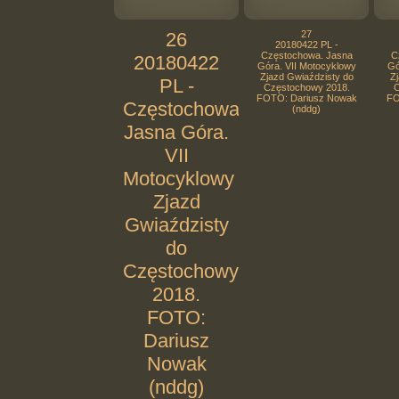
26
27
20180422 PL -
Częstochowa. Jasna
C
20180422
Góra. VII Motocyklowy
Gó
Zjazd Gwiaździsty do
Zj
PL -
Częstochowy 2018.
C
FOTO: Dariusz Nowak
FO
Częstochowa.
(nddg)
Jasna Góra.
VII
Motocyklowy
Zjazd
Gwiaździsty
do
Częstochowy
2018.
FOTO:
Dariusz
Nowak
(nddg)