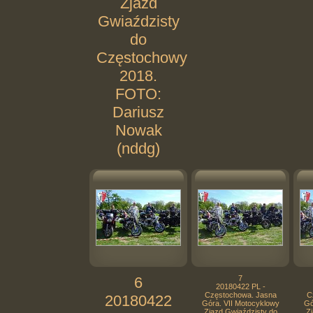
Zjazd
Gwiaździsty
do
Częstochowy
2018.
FOTO:
Dariusz
Nowak
(nddg)
6
7
20180422 PL -
Częstochowa. Jasna
C
20180422
Góra. VII Motocyklowy
Gó
Zjazd Gwiaździsty do
Zj