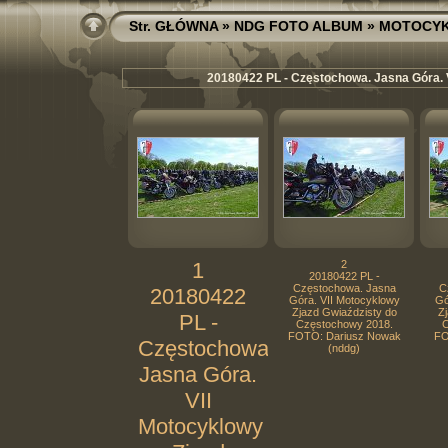
Str. GŁÓWNA
»
NDG FOTO ALBUM
»
MOTOCY
20180422 PL - Częstochowa. Jasna Góra. 
1
2
20180422 PL -
Częstochowa. Jasna
C
20180422
Góra. VII Motocyklowy
Gó
Zjazd Gwiaździsty do
Zj
PL -
Częstochowy 2018.
C
FOTO: Dariusz Nowak
FO
Częstochowa.
(nddg)
Jasna Góra.
VII
Motocyklowy