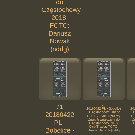
do
Częstochowy
2018.
FOTO:
Dariusz
Nowak
(nddg)
71
72
20180422 PL - Bobolice
20
- Częstochowa. Jasna
- 
20180422
Góra. VII Motocyklowy
Gó
Zjazd Gwiaździsty do
Zj
PL -
Częstochowy 2018.
C
Geo Tracer. FOTO:
Bobolice -
Dariusz Nowak (nddg