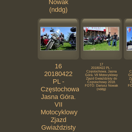
Nowak
(nddg)
16
17
20180422 PL -
Częstochowa. Jasna
C
20180422
Góra. VII Motocyklowy
Gó
Zjazd Gwiaździsty do
Zj
PL -
Częstochowy 2018.
C
FOTO: Dariusz Nowak
FO
Częstochowa.
(nddg)
Jasna Góra.
VII
Motocyklowy
Zjazd
Gwiaździsty