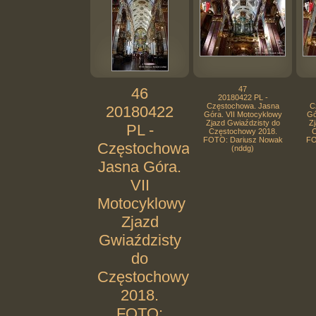
46
47
20180422 PL -
Częstochowa. Jasna
C
20180422
Góra. VII Motocyklowy
Gó
Zjazd Gwiaździsty do
Zj
PL -
Częstochowy 2018.
C
FOTO: Dariusz Nowak
FO
Częstochowa.
(nddg)
Jasna Góra.
VII
Motocyklowy
Zjazd
Gwiaździsty
do
Częstochowy
2018.
FOTO: