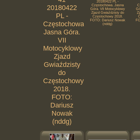
20180422 PL -
Częstochowa. Jasna
C
20180422
Góra. VII Motocyklowy
Gó
Zjazd Gwiaździsty do
Zj
PL -
Częstochowy 2018.
C
FOTO: Dariusz Nowak
FO
Częstochowa.
(nddg)
Jasna Góra.
VII
Motocyklowy
Zjazd
Gwiaździsty
do
Częstochowy
2018.
FOTO:
Dariusz
Nowak
(nddg)