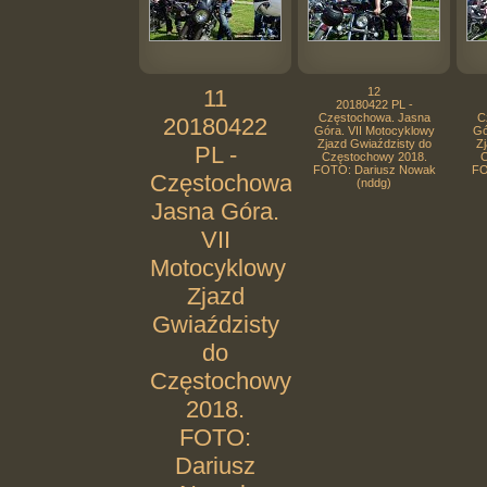
11
12
20180422 PL -
Częstochowa. Jasna
C
20180422
Góra. VII Motocyklowy
Gó
Zjazd Gwiaździsty do
Zj
PL -
Częstochowy 2018.
C
FOTO: Dariusz Nowak
FO
Częstochowa.
(nddg)
Jasna Góra.
VII
Motocyklowy
Zjazd
Gwiaździsty
do
Częstochowy
2018.
FOTO:
Dariusz