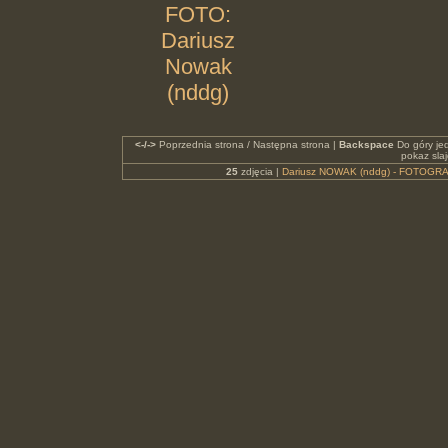
FOTO:
Dariusz
Nowak
(nddg)
<-/->
Poprzednia strona / Następna strona |
Backspace
Do góry je
pokaz sla
25
zdjęcia |
Dariusz NOWAK (nddg) - FOTOGRA