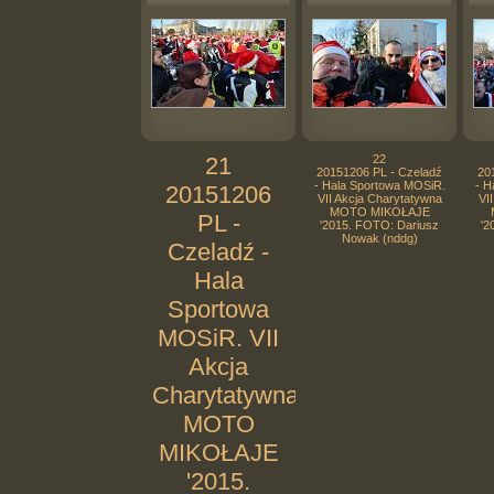
21
22
20151206 PL - Czeladź
20
- Hala Sportowa MOSiR.
- H
20151206
VII Akcja Charytatywna
VI
MOTO MIKOŁAJE
PL -
'2015. FOTO: Dariusz
'2
Nowak (nddg)
Czeladź -
Hala
Sportowa
MOSiR. VII
Akcja
Charytatywna
MOTO
MIKOŁAJE
'2015.