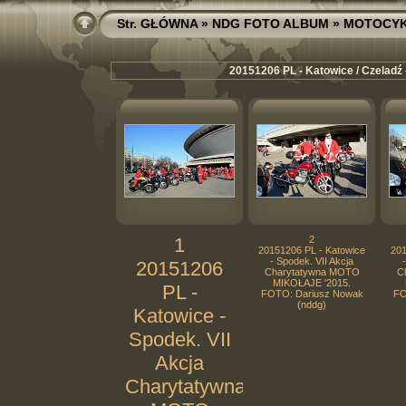
Str. GŁÓWNA
»
NDG FOTO ALBUM
»
MOTOCY
20151206 PL - Katowice / Czeladź
1
2
20151206 PL - Katowice
201
- Spodek. VII Akcja
20151206
Charytatywna MOTO
C
MIKOŁAJE '2015.
PL -
FOTO: Dariusz Nowak
FO
(nddg)
Katowice -
Spodek. VII
Akcja
Charytatywna