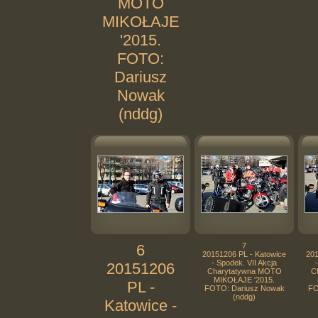
MOTO
MIKOŁAJE
'2015.
FOTO:
Dariusz
Nowak
(nddg)
6
7
20151206 PL - Katowice
201
- Spodek. VII Akcja
20151206
Charytatywna MOTO
C
MIKOŁAJE '2015.
PL -
FOTO: Dariusz Nowak
FO
(nddg)
Katowice -