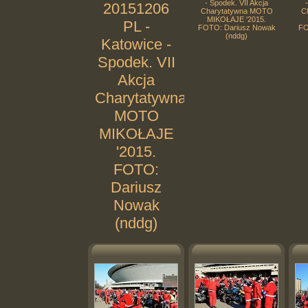
- Spodek. VII Akcja
20151206
Charytatywna MOTO
C
MIKOŁAJE '2015.
PL -
FOTO: Dariusz Nowak
FO
(nddg)
Katowice -
Spodek. VII
Akcja
Charytatywna
MOTO
MIKOŁAJE
'2015.
FOTO:
Dariusz
Nowak
(nddg)