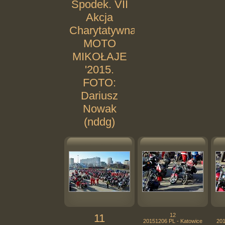
Spodek. VII
Akcja
Charytatywna
MOTO
MIKOŁAJE
'2015.
FOTO:
Dariusz
Nowak
(nddg)
11
12
20151206 PL - Katowice
201