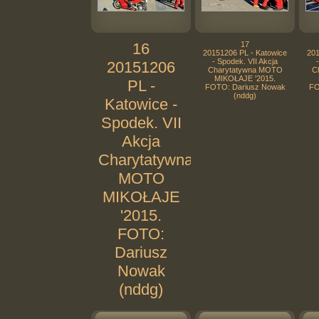
16
17
20151206 PL - Katowice
201
- Spodek. VII Akcja
20151206
Charytatywna MOTO
C
MIKOŁAJE '2015.
PL -
FOTO: Dariusz Nowak
FO
(nddg)
Katowice -
Spodek. VII
Akcja
Charytatywna
MOTO
MIKOŁAJE
'2015.
FOTO:
Dariusz
Nowak
(nddg)