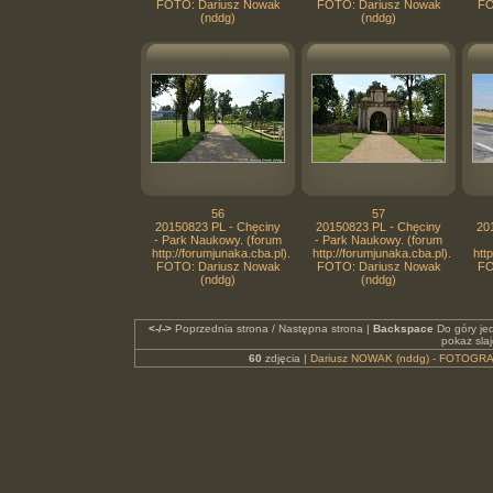
FOTO: Dariusz Nowak
FOTO: Dariusz Nowak
FO
(nddg)
(nddg)
56
57
20150823 PL - Chęciny
20150823 PL - Chęciny
20
- Park Naukowy. (forum
- Park Naukowy. (forum
http://forumjunaka.cba.pl).
http://forumjunaka.cba.pl).
htt
FOTO: Dariusz Nowak
FOTO: Dariusz Nowak
FO
(nddg)
(nddg)
<-/->
Poprzednia strona / Następna strona |
Backspace
Do góry je
pokaz sla
60
zdjęcia |
Dariusz NOWAK (nddg) - FOTOGRA