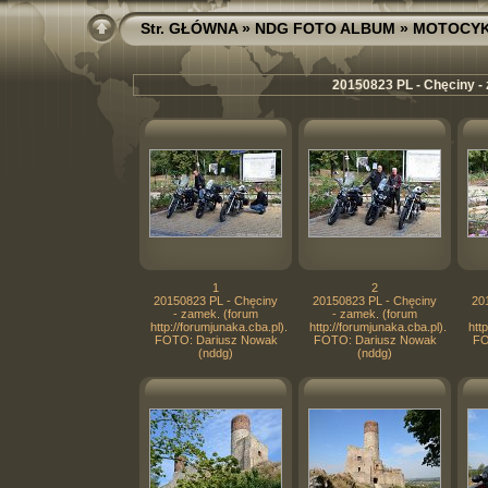
Str. GŁÓWNA
»
NDG FOTO ALBUM
»
MOTOCY
20150823 PL - Chęciny - 
1
2
20150823 PL - Chęciny
20150823 PL - Chęciny
20
- zamek. (forum
- zamek. (forum
http://forumjunaka.cba.pl).
http://forumjunaka.cba.pl).
htt
FOTO: Dariusz Nowak
FOTO: Dariusz Nowak
FO
(nddg)
(nddg)