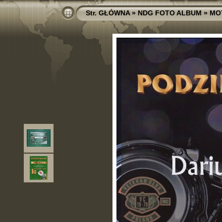
Str. GŁÓWNA
»
NDG FOTO ALBUM
»
MO