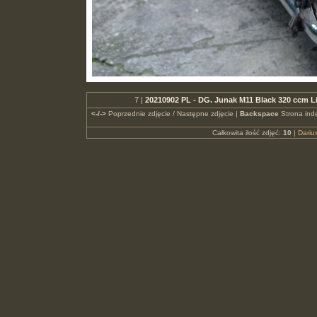
7 |
20210902 PL - DG. Junak M11 Black 320 ccm 
<-/->
Poprzednie zdjęcie / Następne zdjęcie |
Backspace
Strona ind
Całkowita ilość zdjęć:
10
|
Dari