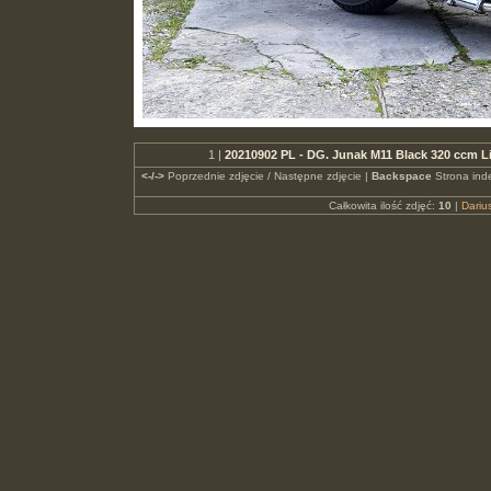
1 |
20210902 PL - DG. Junak M11 Black 320 ccm 
<-/->
Poprzednie zdjęcie / Następne zdjęcie |
Backspace
Strona ind
Całkowita ilość zdjęć:
10
|
Dari