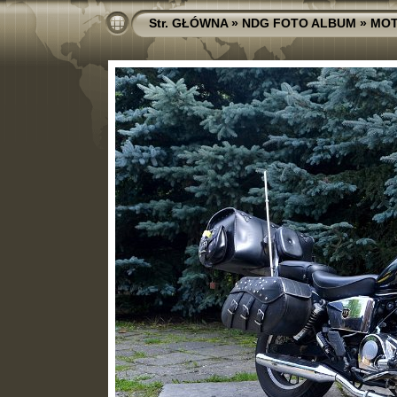
Str. GŁÓWNA
»
NDG FOTO ALBUM
»
MOT