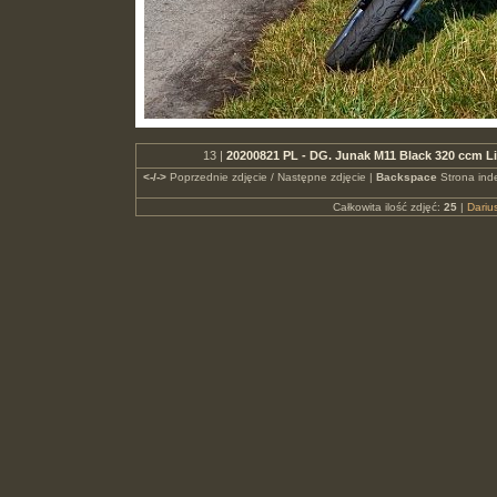
13 |
20200821 PL - DG. Junak M11 Black 320 ccm Li
<-/->
Poprzednie zdjęcie / Następne zdjęcie |
Backspace
Strona ind
Całkowita ilość zdjęć:
25
|
Dari