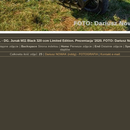
 - DG. Junak M11 Black 320 ccm Limited Edition. Prezentacja '2020. FOTO: Dariusz 
tępne zdjęcie |
Backspace
Strona indeksu |
Home
Pierwsze zdjęcie |
End
Ostatnie zdjęcie |
Spa
slajdów
Całkowita ilość zdjęć:
25
|
Dariusz NOWAK (nddg) - FOTOGRAFIA
|
Kontakt e-mail: