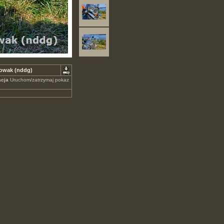
Nowak (nddg)
cja
Uruchom/zatrzymaj pokaz