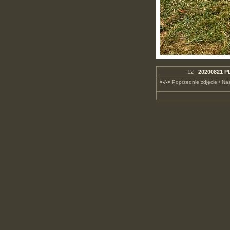
12 |
20200821 PL
<-/->
Poprzednie zdjęcie / Nas