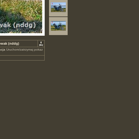
Nowak (nddg)
cja
Uruchom/zatrzymaj pokaz