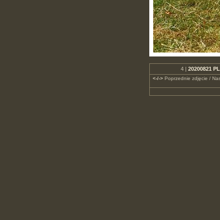
4 |
20200821 PL
<-/->
Poprzednie zdjęcie / Nas