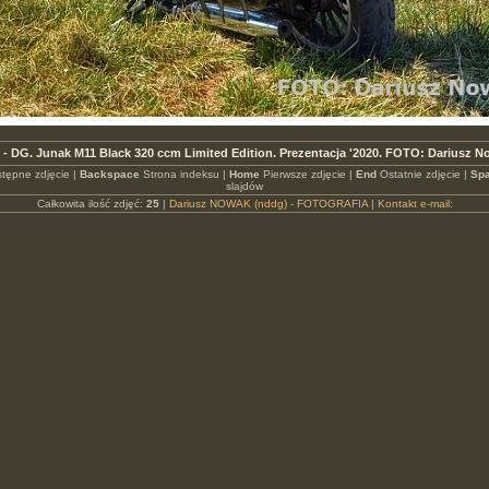
 - DG. Junak M11 Black 320 ccm Limited Edition. Prezentacja '2020. FOTO: Dariusz 
tępne zdjęcie |
Backspace
Strona indeksu |
Home
Pierwsze zdjęcie |
End
Ostatnie zdjęcie |
Spa
slajdów
Całkowita ilość zdjęć:
25
|
Dariusz NOWAK (nddg) - FOTOGRAFIA
|
Kontakt e-mail: