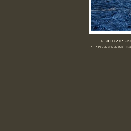
6 |
20190629 PL - K
<-/->
Poprzednie zdjęcie / Nas