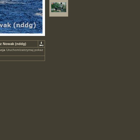
sz Nowak (nddg)
cja
Uruchom/zatrzymaj pokaz