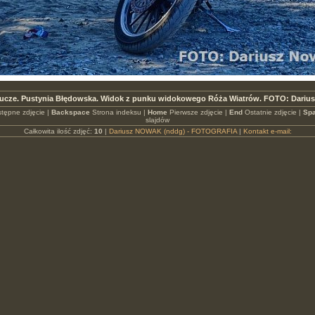
lucze. Pustynia Błędowska. Widok z punku widokowego Róża Wiatrów. FOTO: Dariu
tępne zdjęcie |
Backspace
Strona indeksu |
Home
Pierwsze zdjęcie |
End
Ostatnie zdjęcie |
Spa
slajdów
Całkowita ilość zdjęć:
10
|
Dariusz NOWAK (nddg) - FOTOGRAFIA
|
Kontakt e-mail: