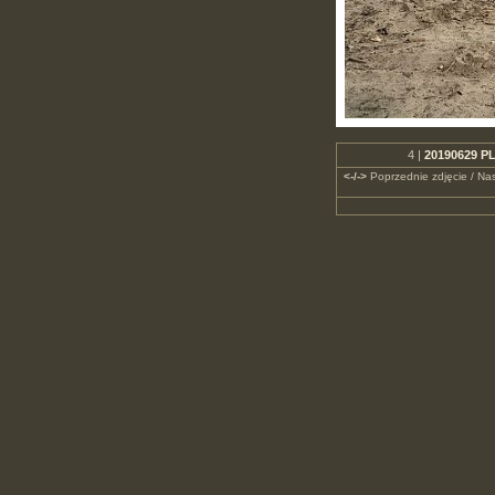
4 |
20190629 PL
<-/->
Poprzednie zdjęcie / Nas