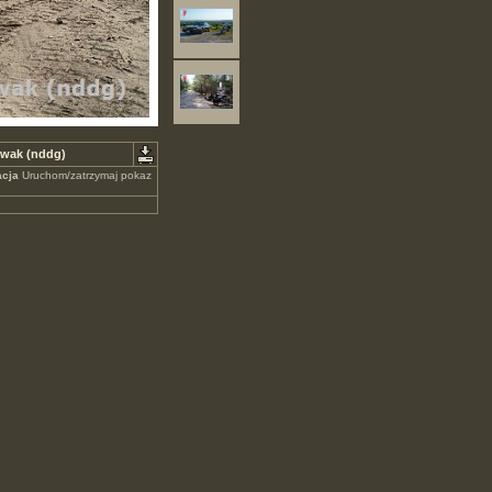
owak (nddg)
cja
Uruchom/zatrzymaj pokaz