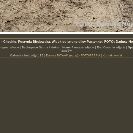
 - Chechło. Pustynia Błędowska. Widok od strony ulicy Pustynnej. FOTO: Dariusz N
tępne zdjęcie |
Backspace
Strona indeksu |
Home
Pierwsze zdjęcie |
End
Ostatnie zdjęcie |
Spa
slajdów
Całkowita ilość zdjęć:
10
|
Dariusz NOWAK (nddg) - FOTOGRAFIA
|
Kontakt e-mail: