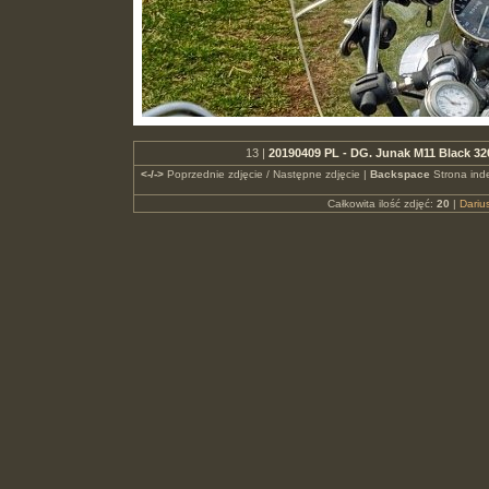
13 |
20190409 PL - DG. Junak M11 Black 32
<-/->
Poprzednie zdjęcie / Następne zdjęcie |
Backspace
Strona ind
Całkowita ilość zdjęć:
20
|
Dari