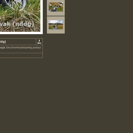
ddg)
cja
Uruchom/zatrzymaj pokaz