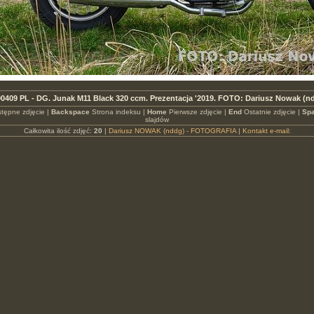
0409 PL - DG. Junak M11 Black 320 ccm. Prezentacja '2019. FOTO: Dariusz Nowak (n
tępne zdjęcie |
Backspace
Strona indeksu |
Home
Pierwsze zdjęcie |
End
Ostatnie zdjęcie |
Spa
slajdów
Całkowita ilość zdjęć:
20
|
Dariusz NOWAK (nddg) - FOTOGRAFIA
|
Kontakt e-mail: