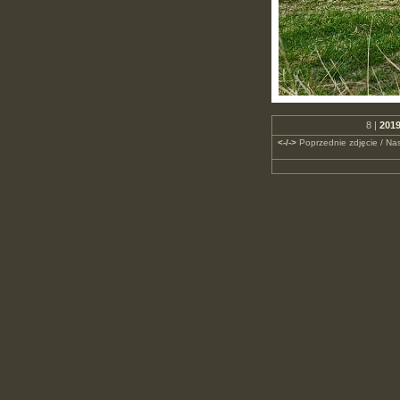
8 |
2019
<-/->
Poprzednie zdjęcie / Nas