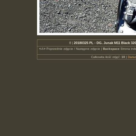
8 |
20180325 PL - DG. Junak M11 Black 32
<-/->
Poprzednie zdjęcie / Następne zdjęcie |
Backspace
Strona ind
Całkowita ilość zdjęć:
10
|
Dari