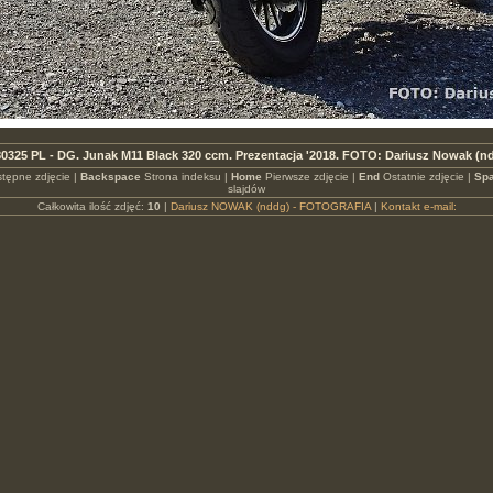
0325 PL - DG. Junak M11 Black 320 ccm. Prezentacja '2018. FOTO: Dariusz Nowak (n
tępne zdjęcie |
Backspace
Strona indeksu |
Home
Pierwsze zdjęcie |
End
Ostatnie zdjęcie |
Spa
slajdów
Całkowita ilość zdjęć:
10
|
Dariusz NOWAK (nddg) - FOTOGRAFIA
|
Kontakt e-mail: