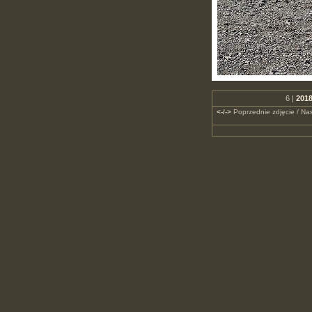
6 |
2018
<-/->
Poprzednie zdjęcie / Nas