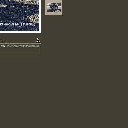
ddg)
cja
Uruchom/zatrzymaj pokaz