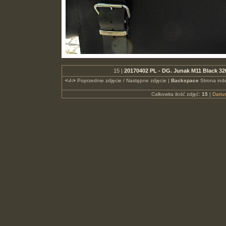
15 |
20170402 PL - DG. Junak M11 Black 32
<-/->
Poprzednie zdjęcie / Następne zdjęcie |
Backspace
Strona ind
Całkowita ilość zdjęć:
15
|
Dari