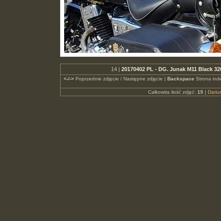
14 |
20170402 PL - DG. Junak M11 Black 32
<-/->
Poprzednie zdjęcie / Następne zdjęcie |
Backspace
Strona ind
Całkowita ilość zdjęć:
15
|
Dari