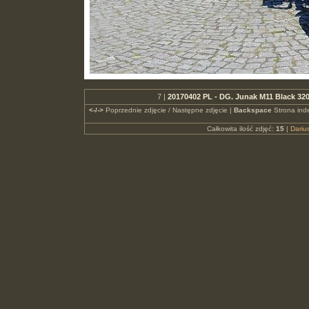
7 |
20170402 PL - DG. Junak M11 Black 32
<-/->
Poprzednie zdjęcie / Następne zdjęcie |
Backspace
Strona ind
Całkowita ilość zdjęć:
15
|
Dari