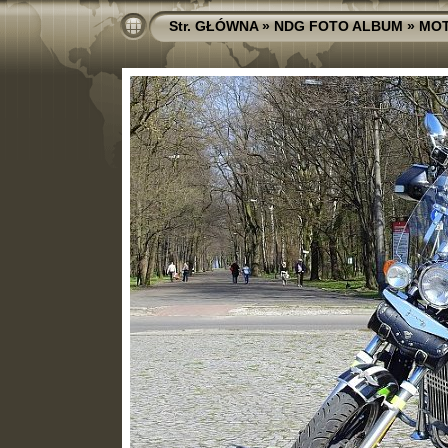
Str. GŁÓWNA
»
NDG FOTO ALBUM
»
MO