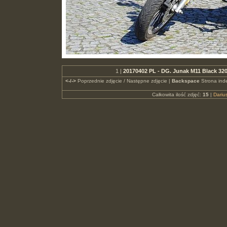
1 |
20170402 PL - DG. Junak M11 Black 32
<-/->
Poprzednie zdjęcie / Następne zdjęcie |
Backspace
Strona ind
Całkowita ilość zdjęć:
15
|
Dari