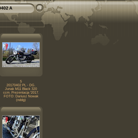
0402 A
5
20170402 PL - DG.
Junak M11 Black 320
ccm. Prezentacja '2017.
FOTO: Dariusz Nowak
(nddg)