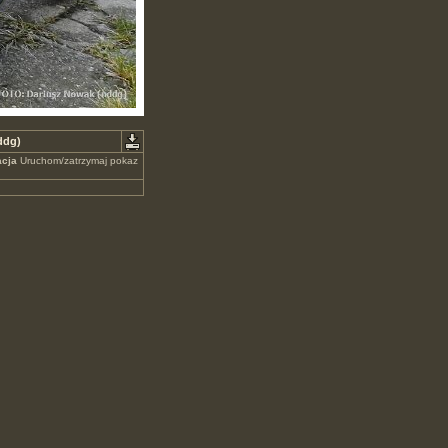
ddg)
cja
Uruchom/zatrzymaj pokaz