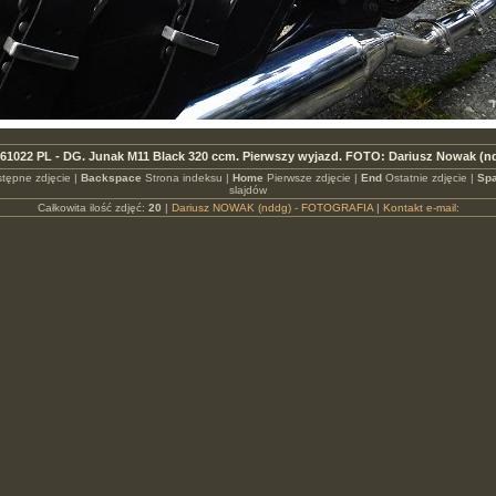
61022 PL - DG. Junak M11 Black 320 ccm. Pierwszy wyjazd. FOTO: Dariusz Nowak (n
tępne zdjęcie |
Backspace
Strona indeksu |
Home
Pierwsze zdjęcie |
End
Ostatnie zdjęcie |
Spa
slajdów
Całkowita ilość zdjęć:
20
|
Dariusz NOWAK (nddg) - FOTOGRAFIA
|
Kontakt e-mail: