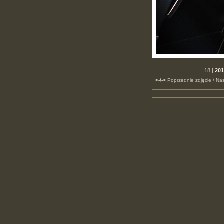
18 |
201
<-/->
Poprzednie zdjęcie / Nas