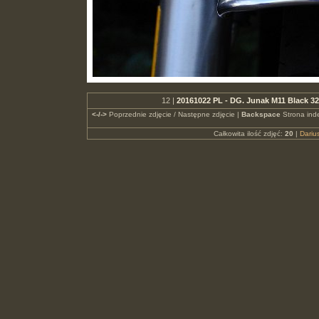
12 |
20161022 PL - DG. Junak M11 Black 3
<-/->
Poprzednie zdjęcie / Następne zdjęcie |
Backspace
Strona ind
Całkowita ilość zdjęć:
20
|
Dari