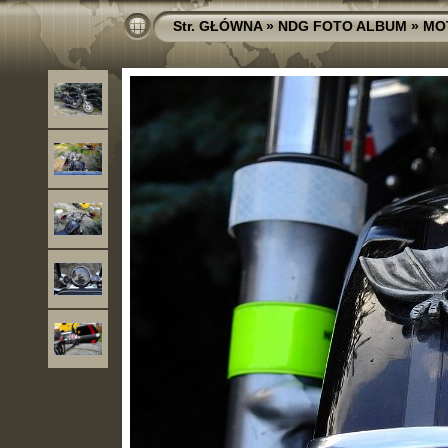
Str. GŁÓWNA
»
NDG FOTO ALBUM
»
MO