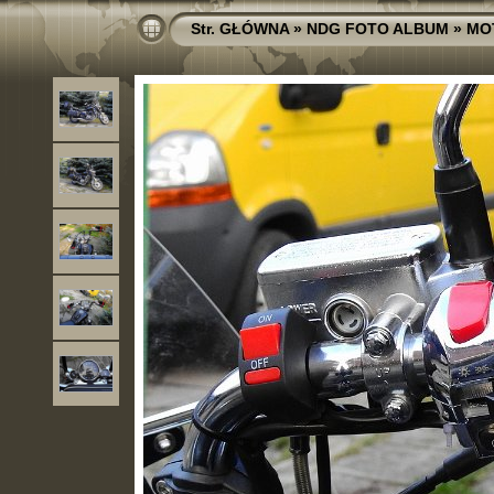
Str. GŁÓWNA
»
NDG FOTO ALBUM
»
MO