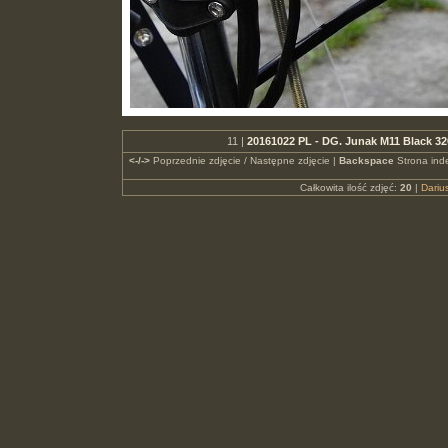
11 |
20161022 PL - DG. Junak M11 Black 3
<-/->
Poprzednie zdjęcie / Następne zdjęcie |
Backspace
Strona ind
Całkowita ilość zdjęć:
20
|
Dari