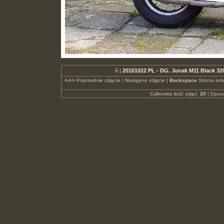
6 |
20161022 PL - DG. Junak M11 Black 3
<-/->
Poprzednie zdjęcie / Następne zdjęcie |
Backspace
Strona ind
Całkowita ilość zdjęć:
20
|
Dari