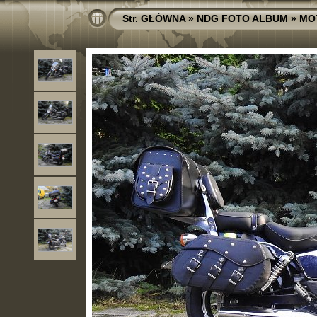
Str. GŁÓWNA
»
NDG FOTO ALBUM
»
MO